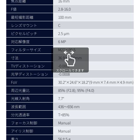
焦点距離
16 mm
F値
2.8-16.0
最短撮影距離
100 mm
レンズマウント
C
ピクセルピッチ
2.5 µm
対応解像度
6 MP
フィルターサイズ
M27×P0.5
寸法
36.9×Ф30mm
TVディストーション
-0.0002
スクロールできます
光学ディストーション
-0.0008
FoV
30.2°×24.6°×18.2°(9 mm×7.4 mm×4.9 mm)
周辺光量比
85% (F2.8); 95% (F4.0)
光線入射角
7.7°
波長範囲
436～656 nm
分光透過率
T>85%
フォーカス制御
Manual
アイリス制御
Manual
重さ
56±5 g