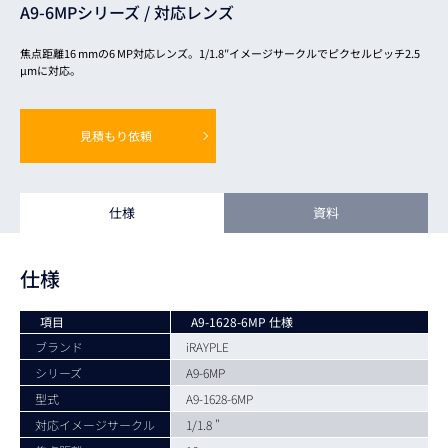
A9-6MPシリーズ /
対応レンズ
焦点距離16 mmの6 MP対応レンズ。1/1.8″イメージサークルでピクセルピッチ2.5
μmに対応。
見積もり依頼
仕様
資料
仕様
項目
A9-1628-6MP 仕様
ブランド
iRAYPLE
シリーズ
A9-6MP
型式
A9-1628-6MP
対応イメージサークル
1/1.8 "