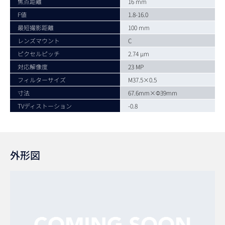
焦点距離
16 mm
F値
1.8-16.0
最短撮影距離
100 mm
レンズマウント
C
ピクセルピッチ
2.74 µm
対応解像度
23 MP
フィルターサイズ
M37.5×0.5
寸法
67.6mm×Φ39mm
TVディストーション
-0.8
外形図