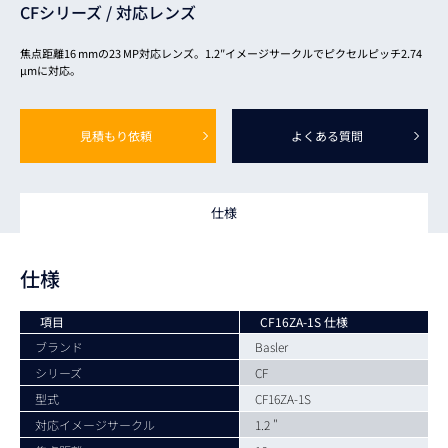
CFシリーズ /
対応レンズ
焦点距離16 mmの23 MP対応レンズ。1.2″イメージサークルでピクセルピッチ2.74
μmに対応。
見積もり依頼
よくある質問
仕様
仕様
項目
CF16ZA-1S 仕様
ブランド
Basler
シリーズ
CF
型式
CF16ZA-1S
対応イメージサークル
1.2 "