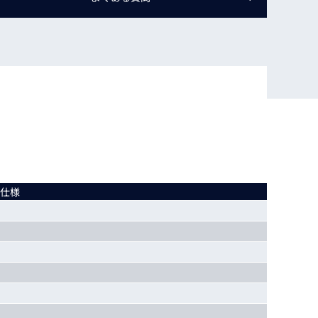
動画
R
物流コラム
マシンビジョンコラム
全ての製品
 仕様