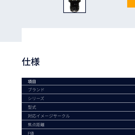
Basler
サイエンスカメラ
Teledyne Photometorics
産業用カメラレンズ
オートフォーカスモジュール
画像入力ボード
仕様
コードリーダ
項目
ブランド
シリーズ
型式
対応イメージサークル
焦点距離
F値