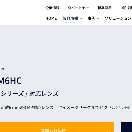
企業情報
SIパートナー
新卒採用
中途採
HOME
製品情報
事例
ソリューション
分野別事例
相談したい
ロボティクス
産業用コントロ
知りたい
製品別事例
半導体/IC
製造業
Basler
物流・パッケージ
自動車
GINGA
樹脂/セラミックス/フィルム
金属/加工
Gocator
医療/製薬
農業/食品
CODESYS
ler
ソフトウェアPL
M6HC
HMI
自律走行搬送ロボット
CODESYS
出サービス
各種サポート問い合わせ
イベントカレ
（AMR/AGF）
Mシリーズ /
対応レンズ
ator
価サービス
FAQ
IIoT対応 COD
iRAYPLE
貸出サービス
トレーニング
TRITON
HALCON / M
距離6 mmの3 MP対応レンズ。1″イメージサークルでピクセルピッチ5.
トレーニング
Teledyne
トレーニング
3DセンサーGo
見積もり依頼