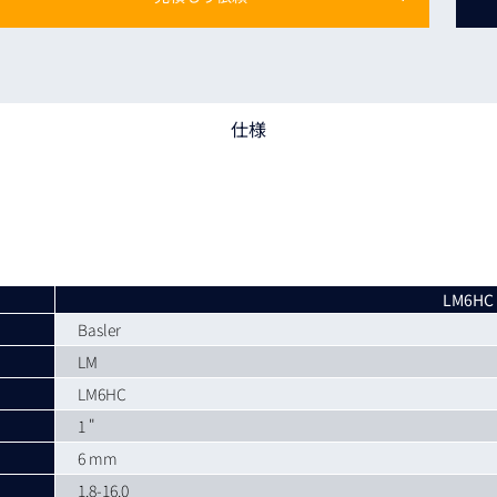
トレーニング
iRAYPLE AM
トレーニング
CODESYS
お役立ち情報 
仕様
お役立ち情報 
LM6HC
Basler
LM
LM6HC
1 "
6 mm
1.8-16.0