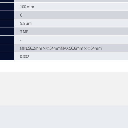
100 mm
C
5.5 µm
3 MP
-
MIN:56.2mm×Φ54mmMAX:56.6mm×Φ54mm
0.002