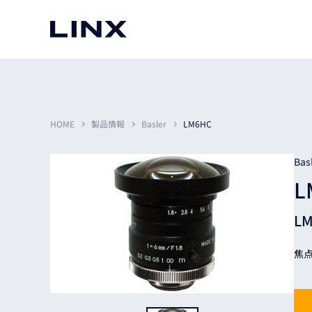
マシンビジョン
事例一覧
使いたい
スマートセンサー
HOME
製品情報
Basler
LM6HC
Bas
L
3次元センサー
画像処理ソフトウェア
無料2Dカメラデモ機貸
L
LMI Technologies
|
Goc
MVTec Software
|
HALCON
無料3Dセンサー計測評
Allied Vision Konstanz
MVTec Software
|
MERLIC
無料コードリーダデモ機
（旧 Chromasens）
MVTec Software
|
DeepLearningTool
焦点
heliotis
産業用デジタルカメラ
Photoneo
iRAYPLE
Teledyne DALSA