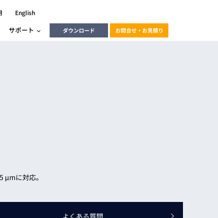
用
English
サポート
ダウンロード
お問合せ・お見積り
ーラ
エンベデッドソリューション
HALCON
heliotis
エンベデッドビジョン
C / モーション /
エンベデッドソリューション
ンダー
産業用ドライブレコーダーソリュ
ESYS搭載PLC
動画
ーション
ERLIC
5 μmに対応。
LINX Vision Station
動画
動画
cator入門コース
よくある質問