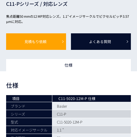
C11-Pシリーズ /
対応レンズ
焦点距離50 mmの12 MP対応レンズ。1.1″イメージサークルでピクセルピッチ3.57
μmに対応。
見積もり依頼
よくある質問
仕様
仕様
項目
C11-5020-12M-P 仕様
ブランド
Basler
シリーズ
C11-P
型式
C11-5020-12M-P
対応イメージサークル
1.1 "