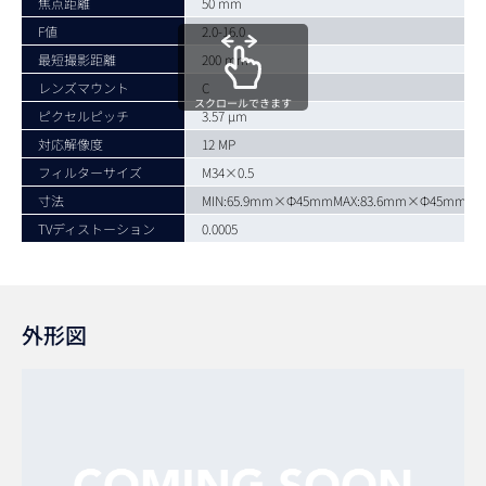
焦点距離
50 mm
F値
2.0-16.0
最短撮影距離
200 mm
レンズマウント
C
スクロールできます
ピクセルピッチ
3.57 µm
対応解像度
12 MP
フィルターサイズ
M34×0.5
寸法
MIN:65.9mm×Φ45mmMAX:83.6mm×Φ45mm
TVディストーション
0.0005
外形図