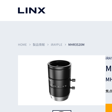
マシンビジョン
事例一覧
使いたい
スマートセンサー
HOME
製品情報
iRAYPLE
MHR3520M
iRA
M
3次元センサー
画像処理ソフトウェア
無料2Dカメラデモ機貸
M
LMI Technologies
|
Goc
MVTec Software
|
HALCON
無料3Dセンサー計測評
Allied Vision Konstanz
MVTec Software
|
MERLIC
無料コードリーダデモ機
（旧 Chromasens）
MVTec Software
|
DeepLearningTool
焦点
heliotis
産業用デジタルカメラ
Photoneo
iRAYPLE
Teledyne DALSA