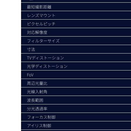
最短撮影距離
レンズマウント
ピクセルピッチ
対応解像度
フィルターサイズ
寸法
TVディストーション
光学ディストーション
FoV
周辺光量比
光線入射角
波長範囲
分光透過率
フォーカス制御
アイリス制御