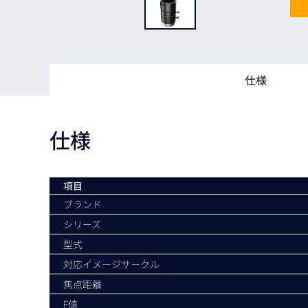
Basler
サイエンスカメラ
Teledyne Photometorics
産業用カメラレンズ
仕様
オートフォーカスモジュール
画像入力ボード
仕様
コードリーダ
項目
ブランド
シリーズ
型式
対応イメージサークル
焦点距離
F値