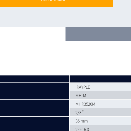
トレーニング
iRAYPLE AM
トレーニング
CODESYS
お役立ち情報 
お役立ち情報 
iRAYPLE
MH-M
MHR3520M
2/3 "
35 mm
2.0-16.0