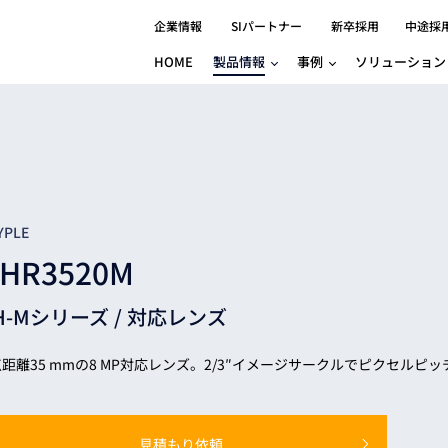
企業情報
SIパートナー
新卒採用
中途採
HOME
製品情報
事例
ソリューション
分野別事例
相談したい
ロボティクス
産業用コントロ
知りたい
製品別事例
半導体/IC
製造業
Basler
物流・パッケージ
自動車
GINGA
樹脂/セラミックス/フィルム
金属/加工
Gocator
医療/製薬
農業/食品
CODESYS
YPLE
ソフトウェアPL
HR3520M
HMI
自律走行搬送ロボット
CODESYS
出サービス
各種サポート問い合わせ
イベントカレ
（AMR/AGF）
H-Mシリーズ /
対応レンズ
ator
価サービス
FAQ
IIoT対応 COD
iRAYPLE
貸出サービス
トレーニング
TRITON
HALCON / M
距離35 mmの8 MP対応レンズ。2/3″イメージサークルでピクセルピッチ
トレーニング
Teledyne
トレーニング
3DセンサーGo
見積もり依頼