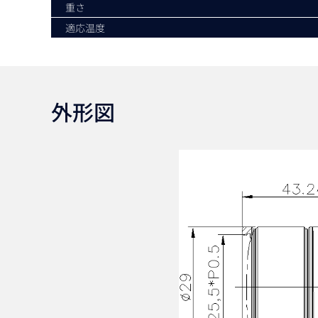
重さ
適応温度
外形図