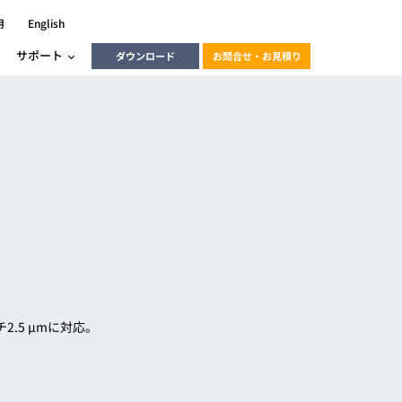
用
English
サポート
ダウンロード
お問合せ・お見積り
ーラ
エンベデッドソリューション
HALCON
heliotis
エンベデッドビジョン
C / モーション /
エンベデッドソリューション
ンダー
産業用ドライブレコーダーソリュ
ESYS搭載PLC
動画
ーション
ERLIC
2.5 μmに対応。
LINX Vision Station
動画
動画
cator入門コース