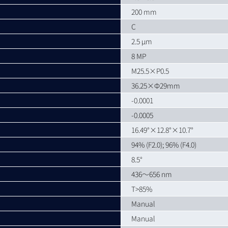
200 mm
C
2.5 µm
8 MP
M25.5×P0.5
36.25×Ф29mm
-0.0001
-0.0005
16.49°×12.8°×10.7°
94% (F2.0); 96% (F4.0)
8.5°
436～656 nm
T>85%
Manual
Manual