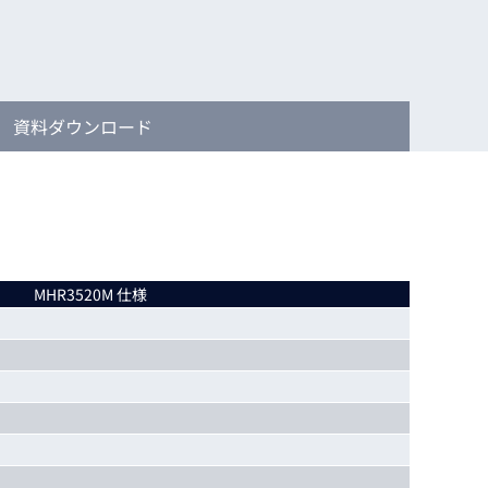
動画
R
物流コラム
マシンビジョンコラム
資料
ダウンロード
全ての製品
MHR3520M 仕様