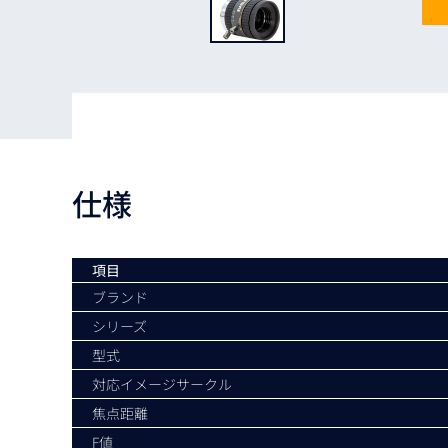
Basler
サイエンスカメラ
Teledyne Photometorics
産業用カメラレンズ
オートフォーカスモジュール
画像入力ボード
仕様
コードリーダ
項目
ブランド
シリーズ
型式
対応イメージサークル
焦点距離
F値