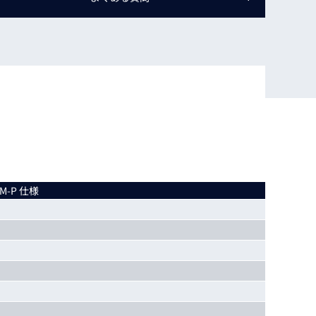
動画
R
物流コラム
マシンビジョンコラム
全ての製品
5M-P 仕様