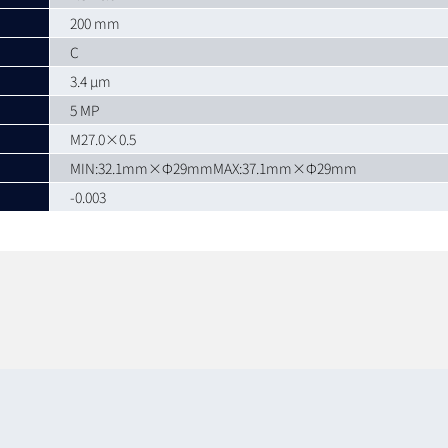
200 mm
C
3.4 µm
5 MP
M27.0×0.5
MIN:32.1mm×Φ29mmMAX:37.1mm×Φ29mm
-0.003