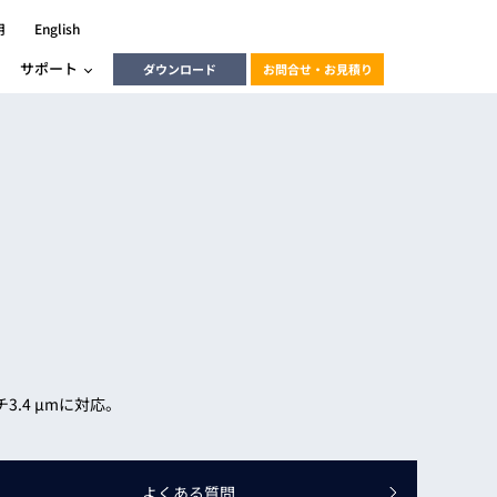
用
English
サポート
ダウンロード
お問合せ・お見積り
ーラ
エンベデッドソリューション
HALCON
heliotis
エンベデッドビジョン
C / モーション /
エンベデッドソリューション
ンダー
産業用ドライブレコーダーソリュ
ESYS搭載PLC
動画
ーション
ERLIC
3.4 μmに対応。
LINX Vision Station
動画
動画
cator入門コース
よくある質問