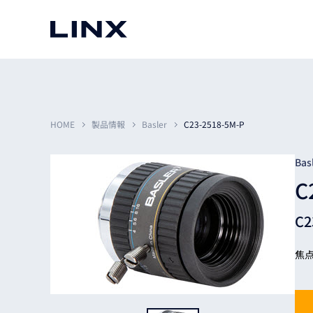
マシンビジョン
事例一覧
使いたい
スマートセンサー
HOME
製品情報
Basler
C23-2518-5M-P
Bas
C
3次元センサー
画像処理ソフトウェア
無料2Dカメラデモ機貸
C
LMI Technologies
|
Goc
MVTec Software
|
HALCON
無料3Dセンサー計測評
Allied Vision Konstanz
MVTec Software
|
MERLIC
無料コードリーダデモ機
（旧 Chromasens）
MVTec Software
|
DeepLearningTool
焦点
heliotis
産業用デジタルカメラ
Photoneo
iRAYPLE
Teledyne DALSA