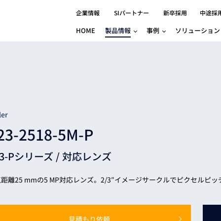
企業情報
SIパートナー
新卒採用
中途採
HOME
製品情報
事例
ソリューション
分野別事例
相談したい
ロボティクス
産業用コントロ
知りたい
製品別事例
半導体/IC
製造業
Basler
物流・パッケージ
自動車
GINGA
樹脂/セラミックス/フィルム
金属/加工
Gocator
医療/製薬
農業/食品
CODESYS
ler
ソフトウェアPL
23-2518-5M-P
HMI
自律走行搬送ロボット
CODESYS
出サービス
各種サポート問い合わせ
イベントカレ
（AMR/AGF）
23-Pシリーズ /
対応レンズ
ator
価サービス
FAQ
IIoT対応 COD
iRAYPLE
貸出サービス
トレーニング
TRITON
HALCON / M
距離25 mmの5 MP対応レンズ。2/3″イメージサークルでピクセルピッチ
トレーニング
Teledyne
トレーニング
3DセンサーGo
見積もり依頼