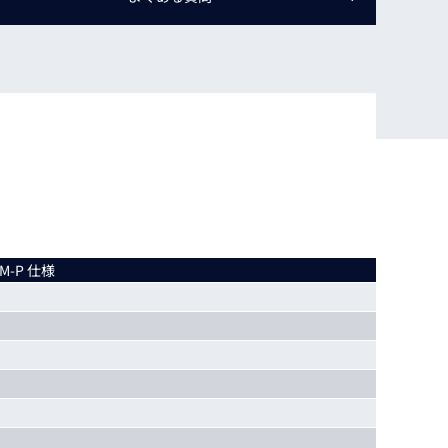
動画
R
物流コラム
マシンビジョンコラム
全ての製品
5M-P 仕様