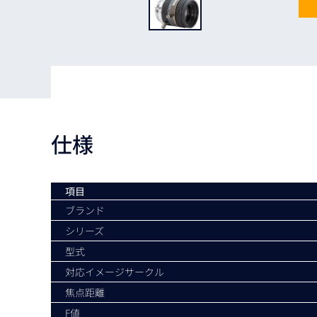
Basler
サイエンスカメラ
Teledyne Photometorics
産業用カメラレンズ
オートフォーカスモジュール
画像入力ボード
仕様
コードリーダ
項目
ブランド
シリーズ
型式
対応イメージサークル
焦点距離
F値