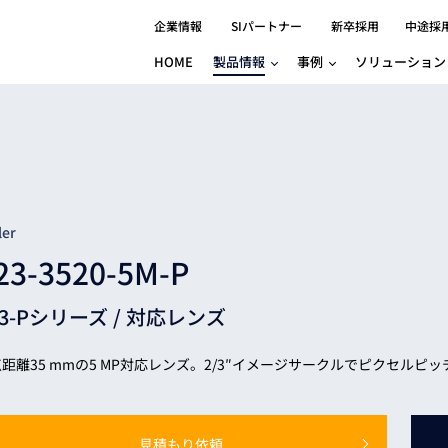
企業情報
SIパートナー
新卒採用
中途採
HOME
製品情報
事例
ソリューション
分野別事例
相談したい
ロボティクス
産業用コントロ
知りたい
製品別事例
半導体/IC
製造業
Basler
物流・パッケージ
自動車
GINGA
樹脂/セラミックス/フィルム
金属/加工
Gocator
医療/製薬
農業/食品
CODESYS
ler
ソフトウェアPL
23-3520-5M-P
HMI
自律走行搬送ロボット
CODESYS
出サービス
各種サポート問い合わせ
イベントカレ
（AMR/AGF）
23-Pシリーズ /
対応レンズ
ator
価サービス
FAQ
IIoT対応 COD
iRAYPLE
貸出サービス
トレーニング
TRITON
HALCON / M
距離35 mmの5 MP対応レンズ。2/3″イメージサークルでピクセルピッチ
トレーニング
Teledyne
トレーニング
3DセンサーGo
見積もり依頼