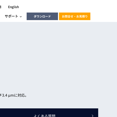
用
English
サポート
ダウンロード
お問合せ・お見積り
ーラ
エンベデッドソリューション
HALCON
heliotis
エンベデッドビジョン
C / モーション /
エンベデッドソリューション
ンダー
産業用ドライブレコーダーソリュ
ESYS搭載PLC
動画
ーション
ERLIC
3.4 μmに対応。
LINX Vision Station
動画
動画
cator入門コース
よくある質問