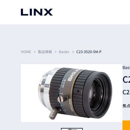
マシンビジョン
事例一覧
使いたい
スマートセンサー
HOME
製品情報
Basler
C23-3520-5M-P
Bas
C
3次元センサー
画像処理ソフトウェア
無料2Dカメラデモ機貸
C
LMI Technologies
|
Goc
MVTec Software
|
HALCON
無料3Dセンサー計測評
Allied Vision Konstanz
MVTec Software
|
MERLIC
無料コードリーダデモ機
（旧 Chromasens）
MVTec Software
|
DeepLearningTool
焦点
heliotis
産業用デジタルカメラ
Photoneo
iRAYPLE
Teledyne DALSA