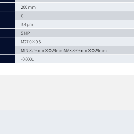
200 mm
C
3.4 µm
5 MP
M27.0×0.5
MIN:32.9mm×Φ29mmMAX:39.9mm×Φ29mm
-0.0001