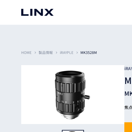
マシンビジョン
事例一覧
使いたい
スマートセンサー
HOME
製品情報
iRAYPLE
MK3528M
iRA
M
3次元センサー
画像処理ソフトウェア
無料2Dカメラデモ機貸
M
LMI Technologies
|
Goc
MVTec Software
|
HALCON
無料3Dセンサー計測評
Allied Vision Konstanz
MVTec Software
|
MERLIC
無料コードリーダデモ機
（旧 Chromasens）
MVTec Software
|
DeepLearningTool
焦点
heliotis
産業用デジタルカメラ
Photoneo
iRAYPLE
Teledyne DALSA