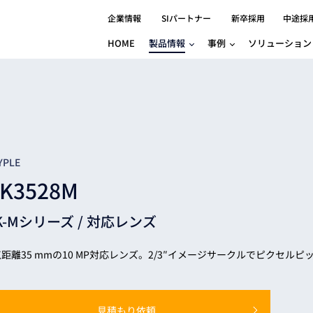
企業情報
SIパートナー
新卒採用
中途採
HOME
製品情報
事例
ソリューション
分野別事例
相談したい
ロボティクス
産業用コントロ
知りたい
製品別事例
半導体/IC
製造業
Basler
物流・パッケージ
自動車
GINGA
樹脂/セラミックス/フィルム
金属/加工
Gocator
医療/製薬
農業/食品
CODESYS
YPLE
ソフトウェアPL
K3528M
HMI
自律走行搬送ロボット
CODESYS
出サービス
各種サポート問い合わせ
イベントカレ
（AMR/AGF）
K-Mシリーズ /
対応レンズ
ator
価サービス
FAQ
IIoT対応 COD
iRAYPLE
貸出サービス
トレーニング
TRITON
HALCON / M
距離35 mmの10 MP対応レンズ。2/3″イメージサークルでピクセルピッ
トレーニング
Teledyne
トレーニング
3DセンサーGo
見積もり依頼