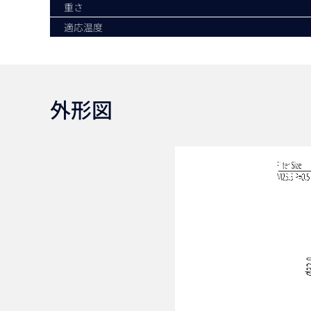
重さ
適応温度
外形図