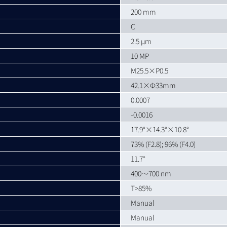
200 mm
C
2.5 µm
10 MP
M25.5×P0.5
42.1×Ф33mm
0.0007
-0.0016
17.9°×14.3°×10.8°
73% (F2.8); 96% (F4.0)
11.7°
400～700 nm
T>85%
Manual
Manual