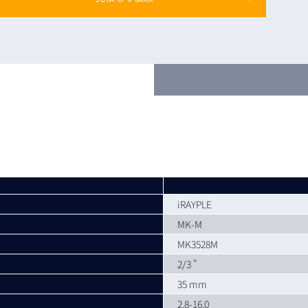
トレーニング
iRAYPLE AM
トレーニング
CODESYS
お役立ち情報 
お役立ち情報 
iRAYPLE
MK-M
MK3528M
2/3 "
35 mm
2.8-16.0