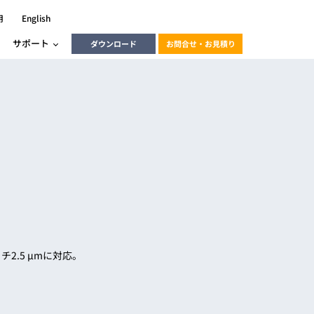
用
English
サポート
ダウンロード
お問合せ・お見積り
ーラ
エンベデッドソリューション
HALCON
heliotis
エンベデッドビジョン
C / モーション /
エンベデッドソリューション
ンダー
産業用ドライブレコーダーソリュ
ESYS搭載PLC
動画
ーション
ERLIC
チ2.5 μmに対応。
LINX Vision Station
動画
動画
cator入門コース