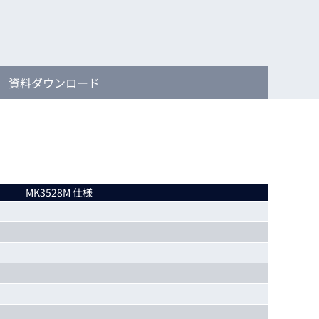
動画
R
物流コラム
マシンビジョンコラム
資料
ダウンロード
全ての製品
MK3528M 仕様