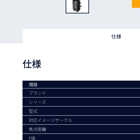
Basler
サイエンスカメラ
Teledyne Photometorics
産業用カメラレンズ
仕様
オートフォーカスモジュール
画像入力ボード
仕様
コードリーダ
項目
ブランド
シリーズ
型式
対応イメージサークル
焦点距離
F値