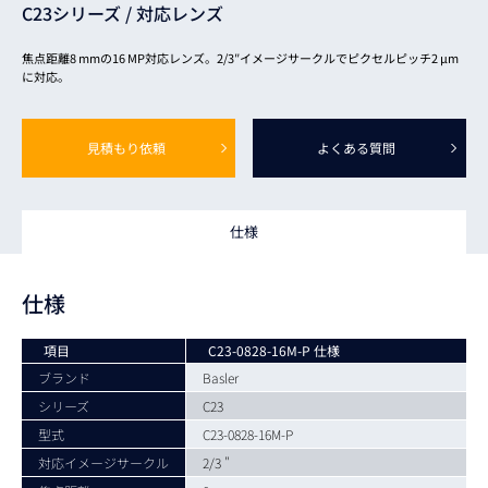
C23シリーズ /
対応レンズ
焦点距離8 mmの16 MP対応レンズ。2/3″イメージサークルでピクセルピッチ2 µm
に対応。
見積もり依頼
よくある質問
仕様
仕様
項目
C23-0828-16M-P 仕様
ブランド
Basler
シリーズ
C23
型式
C23-0828-16M-P
対応イメージサークル
2/3 "