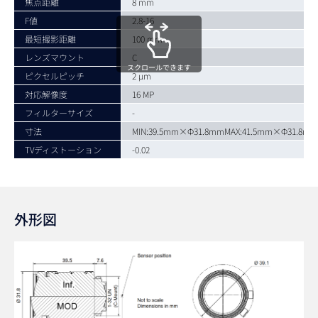
焦点距離
8 mm
F値
2.8-16
最短撮影距離
100 mm
レンズマウント
C
スクロールできます
ピクセルピッチ
2 µm
対応解像度
16 MP
フィルターサイズ
-
寸法
MIN:39.5mm×Φ31.8mmMAX:41.5mm×Φ31.8mm
TVディストーション
-0.02
外形図