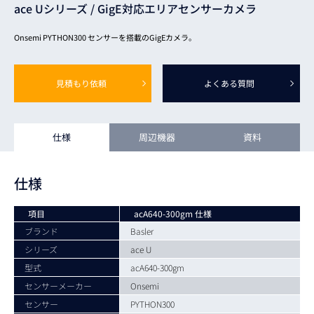
ace Uシリーズ /
GigE対応エリアセンサーカメラ
Onsemi PYTHON300 センサーを搭載のGigEカメラ。
見積もり依頼
よくある質問
仕様
周辺機器
資料
仕様
項目
acA640-300gm 仕様
ブランド
Basler
シリーズ
ace U
型式
acA640-300gm
センサーメーカー
Onsemi
センサー
PYTHON300