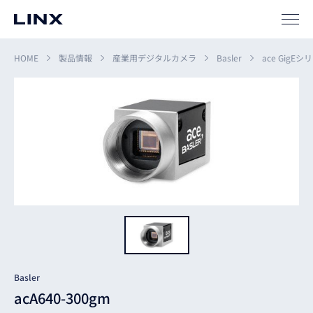
HOME
製品情報
産業用デジタルカメラ
Basler
ace GigEシ
企業
情報
EN
新卒
採用
中途
採用
Basler
acA640-300gm