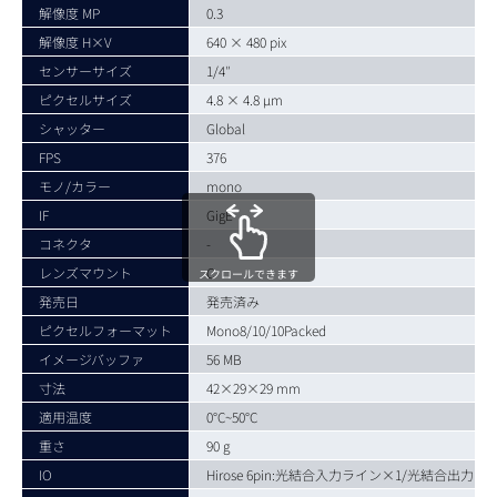
解像度 MP
0.3
解像度 H×V
640 × 480 pix
センサーサイズ
1/4″
ピクセルサイズ
4.8 × 4.8 µm
シャッター
Global
FPS
376
モノ/カラー
mono
IF
GigE
コネクタ
-
レンズマウント
C
スクロールできます
発売日
発売済み
ピクセルフォーマット
Mono8/10/10Packed
イメージバッファ
56 MB
寸法
42×29×29 mm
適用温度
0°C~50°C
重さ
90 g
IO
Hirose 6pin:光結合入力ライン×1/光結合出力ラ