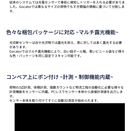
従来のシステムでは光電センサーで事前に検知しトリガーを入れる必要がありま
した。Gocatorでは異なるサイズの荷物でもすき間幅の情報に基づいて分割しま
す。
色々な梱包パッケージに対応 ~マルチ露光機能~
光切断センサーは白や光沢物では露光を抑え、黒に対しては長く露光する必要
があります。
Gocatorではマルチ露光機能により、白い段ボール箱、黒いビニール袋など様々
な色・パッケージを同じ設定でスキャン可能です。
コンベア上にポン付け ~計測・制御機能内蔵~
荷物の3辺計測、体積計測、個数カウントなど物流工程の自動化に必要な様々な
計測機能をセンサーに内蔵。PCレスでセンサー本体から直接計測値を出力しま
す。
センサー本体を取り付けてすぐに自動3D測定が始められます。