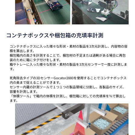
コンテナボックスや梱包箱の充填率計測
コンテナボックスに入った様々な形状・素材の製品を3次元計測し、内容物の容
積を算出します。
梱包箱内の高さを計測することで、梱包材の不足または過剰がある場合に再包
装のために箱にタグ付けをします。
箱やトレーに入った様々な形状・素材の製品を3次元センサーで一度に計測しま
す。
死角除去タイプの3DセンサーGocator2880を使用することでコンテナボックス
内の奥まで捉えることができます。
センサー内蔵の計測ツールで１つ１つの製品領域に分割し、各製品のサイズ、
容量を計測します。
「体積ツール」で箱内の体積を計測し、梱包箱に対しての充填率を％で算出し
ます。