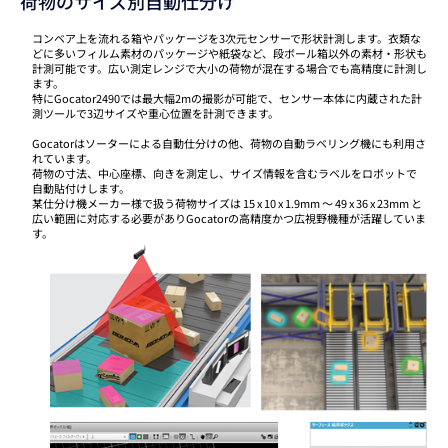
荷物のサイズ別自動仕分け
コンベア上を流れる箱やパッケージを3次元センサーで形状計測します。衣類な
どに多いフィルム素材のパッケージや紙袋など、段ボール箱以外の素材・形状も
計測可能です。広い測定レンジで大小の荷物が混在する場合でも高精度に計測し
ます。
特にGocator2490では最大幅2mの撮影が可能で、センサー本体に内蔵された計
測ツールで3辺サイズや重心位置を計測できます。
Gocatorはソーターによる自動仕分けの他、荷物の自動ラベリング機にも利用さ
れています。
荷物の寸法、中心座標、向きを測定し、サイズ情報を含むラベルをロボットで
自動貼付けします。
某仕分け機メーカー様で扱う荷物サイズは 15 x 10 x 1.9mm ～ 49 x 36 x 23mm と
広い範囲に対応する必要がありGocatorの高精度かつ広視野機種が活躍していま
す。