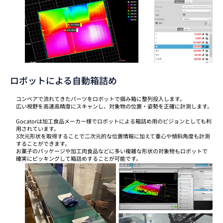
ロボットによる自動箱詰め
コンベアで流れてきたパーツをロボットで掴み箱に整列投入します。
広い視野を高速高精度にスキャンし、対象物の位置・姿勢を正確に計測します。
Gocatorは加工食品メーカー様でロボットによる箱詰め用のビジョンとしても利
用されています。
3次元形状を取得することで二次元的な位置情報に加えて重心や傾斜角度も計測
することができます。
お菓子のパッケージや加工肉食品などに多い複雑な形状の対象物もロボットで
確実にピッキングして箱詰めすることが可能です。