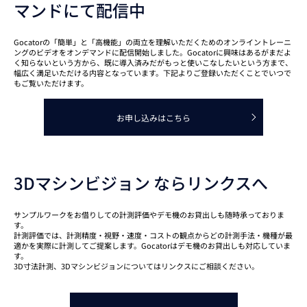
マンドにて配信中
Gocatorの「簡単」と「高機能」の両立を理解いただくためのオンライントレーニ
ングのビデオをオンデマンドに配信開始しました。Gocatorに興味はあるがまだよ
く知らないという方から、既に導入済みだがもっと使いこなしたいという方まで、
幅広く満足いただける内容となっています。下記よりご登録いただくことでいつで
もご覧いただけます。
お申し込みはこちら
3Dマシンビジョン ならリンクスへ
サンプルワークをお借りしての計測評価やデモ機のお貸出しも随時承っておりま
す。
計測評価では、計測精度・視野・速度・コストの観点からどの計測手法・機種が最
適かを実際に計測してご提案します。Gocatorはデモ機のお貸出しも対応していま
す。
3D寸法計測、3Dマシンビジョンについてはリンクスにご相談ください。