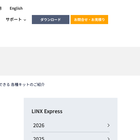
用
English
サポート
ダウンロード
お問合せ・お見積り
ーラ
エンベデッドソリューション
HALCON
heliotis
エンベデッドビジョン
C / モーション /
できる 各種キットのご紹介
エンベデッドソリューション
ンダー
産業用ドライブレコーダーソリュ
ESYS搭載PLC
動画
ーション
LINX Express
ERLIC
LINX Vision Station
動画
2026
動画
cator入門コース
2025