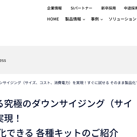
企業情報
SIパートナー
新卒採用
中途採
HOME
製品情報
事例
ソリューション
分野別事例
相談したい
ロボティクス
産業用コントロ
知りたい
製品別事例
半導体/IC
製造業
Basler
物流・パッケージ
自動車
GINGA
ess
樹脂/セラミックス/フィルム
金属/加工
Gocator
医療/製薬
農業/食品
CODESYS
ソフトウェアPL
ンサイジング（サイズ、コスト、消費電力）を実現！すぐに試せる そのまま製品化
HMI
自律走行搬送ロボット
CODESYS
出サービス
各種サポート問い合わせ
イベントカレ
（AMR/AGF）
ator
価サービス
FAQ
る究極のダウンサイジング（サイ
IIoT対応 COD
iRAYPLE
貸出サービス
トレーニング
TRITON
HALCON / M
実現！
トレーニング
Teledyne
化できる 各種キットのご紹介
トレーニング
3DセンサーGo