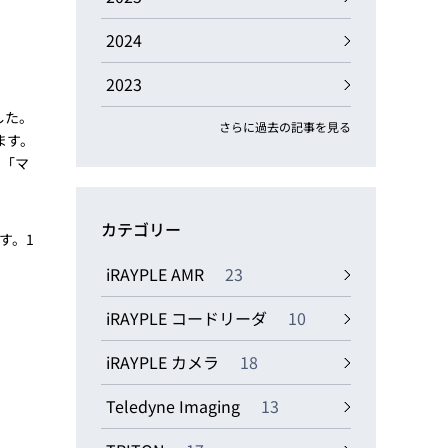
動画
R
2024
2023
物流コラム
マシンビジョンコラム
した。
さらに過去の記事を見る
ます。
り「マ
カテゴリー
す。1
全ての製品
iRAYPLE AMR
23
iRAYPLE コードリーダ
10
iRAYPLE カメラ
18
Teledyne Imaging
13