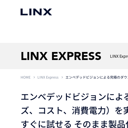
マシンビジョン
事例一覧
使いたい
スマートセンサー
LINX EXPRESS
LINX Expr
HOME
LINX Express
エンベデッドビジョンによる究極のダウ
3次元センサー
画像処理ソフトウェア
無料2Dカメラデモ機貸
LMI Technologies
|
Goc
MVTec Software
|
HALCON
無料3Dセンサー計測評
エンベデッドビジョンによ
Allied Vision Konstanz
MVTec Software
|
MERLIC
無料コードリーダデモ機
（旧 Chromasens）
MVTec Software
|
DeepLearningTool
ズ、コスト、消費電力）を
heliotis
産業用デジタルカメラ
Photoneo
iRAYPLE
すぐに試せる そのまま製品
Teledyne DALSA