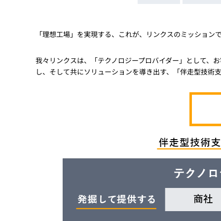
Basler
サイエンスカメラ
Teledyne Photometorics
「理想工場」を実現する、これが、リンクスのミッション
産業用カメラレンズ
我々リンクスは、「テクノロジープロバイダー」として、お
オートフォーカスモジュール
し、そして共にソリューションを導き出す、「伴走型技術
画像入力ボード
コードリーダ