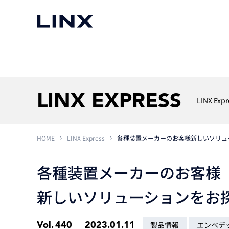
マシンビジョン
事例一覧
使いたい
スマートセンサー
LINX EXPRESS
LINX Expr
HOME
LINX Express
各種装置メーカーのお客様新しいソリュ
3次元センサー
画像処理ソフトウェア
無料2Dカメラデモ機貸
LMI Technologies
|
Goc
MVTec Software
|
HALCON
無料3Dセンサー計測評
各種装置メーカーのお客様
Allied Vision Konstanz
MVTec Software
|
MERLIC
無料コードリーダデモ機
（旧 Chromasens）
MVTec Software
|
DeepLearningTool
新しいソリューションをお
heliotis
産業用デジタルカメラ
Photoneo
iRAYPLE
Teledyne DALSA
Vol.
440
2023.01.11
製品情報
エンベデ