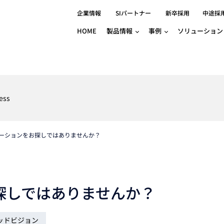
企業情報
SIパートナー
新卒採用
中途採
HOME
製品情報
事例
ソリューション
分野別事例
相談したい
ロボティクス
産業用コントロ
知りたい
製品別事例
半導体/IC
製造業
Basler
物流・パッケージ
自動車
GINGA
ess
樹脂/セラミックス/フィルム
金属/加工
Gocator
医療/製薬
農業/食品
CODESYS
ソフトウェアPL
ーションをお探しではありませんか？
HMI
自律走行搬送ロボット
CODESYS
出サービス
各種サポート問い合わせ
イベントカレ
（AMR/AGF）
ator
価サービス
FAQ
IIoT対応 COD
iRAYPLE
貸出サービス
トレーニング
TRITON
HALCON / M
探しではありませんか？
トレーニング
Teledyne
トレーニング
ッドビジョン
3DセンサーGo