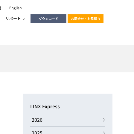
用
English
サポート
ダウンロード
お問合せ・お見積り
ーラ
エンベデッドソリューション
HALCON
heliotis
エンベデッドビジョン
C / モーション /
エンベデッドソリューション
ンダー
産業用ドライブレコーダーソリュ
ESYS搭載PLC
動画
ーション
LINX Express
ERLIC
LINX Vision Station
動画
2026
動画
cator入門コース
2025