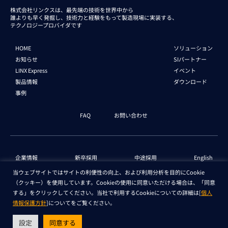
株式会社リンクスは、最先端の技術を世界中から
誰よりも早く発掘し、技術力と経験をもって
製造現場に実装する、
テクノロジープロバイダです
HOME
ソリューション
お知らせ
SIパートナー
LINX Express
イベント
製品情報
ダウンロード
事例
FAQ
お問い合わせ
企業情報
新卒採用
中途採用
English
当ウェブサイトではサイトの利便性の向上、および利用分析を目的にCookie
（クッキー）を使用しています。Cookieの使用に同意いただける場合は、「同意
個人情報保護法 情報
セキュリティ基本方針
する」をクリックしてください。当社で利用するCookieについての詳細は[
個人
情報保護方針
]についてをご覧ください。
Copyright © LINX Corporation. All Rights Reserved.
設定
同意する