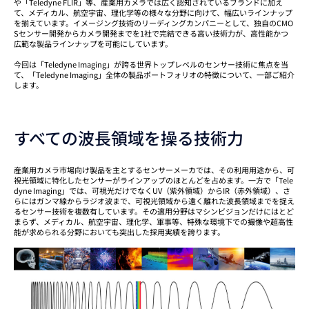
や「Teledyne FLIR」等、産業用カメラでは広く認知されているブランドに加え
て、メディカル、航空宇宙、理化学等の様々な分野に向けて、幅広いラインナップ
を揃えています。イメージング技術のリーディングカンパニーとして、独自のCMO
Sセンサー開発からカメラ開発までを1社で完結できる高い技術力が、高性能かつ
広範な製品ラインナップを可能にしています。
今回は「Teledyne Imaging」が誇る世界トップレベルのセンサー技術に焦点を当
て、「Teledyne Imaging」全体の製品ポートフォリオの特徴について、一部ご紹介
します。
すべての波長領域を操る技術力
産業用カメラ市場向け製品を主とするセンサーメーカでは、その利用用途から、可
視光領域に特化したセンサーがラインアップのほとんどを占めます。一方で「Tele
dyne Imaging」では、可視光だけでなくUV（紫外領域）からIR（赤外領域）、さ
らにはガンマ線からラジオ波まで、可視光領域から遠く離れた波長領域までを捉え
るセンサー技術を複数有しています。その適用分野はマシンビジョンだけにはとど
まらず、メディカル、航空宇宙、理化学、軍事等、特殊な環境下での撮像や超高性
能が求められる分野においても突出した採用実績を誇ります。