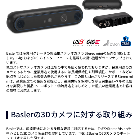
Baslerでは産業用グレードの低価格ステレオカメラ Stereo miniの販売を開始しま
した。GigEおよびUSB3インターフェースを搭載した計6機種がラインナップされて
います。
低コストなステレオカメラは工場の中でも広く使われておりますが、民生用途のカ
メラであるため、産業用途で使用するには長期供給性や耐環境性、サポートなどの
観点をはじめとした複数の懸念があります。この度BaslerがリリースするStereo mi
niは、産業用途での使用を前提とし、長期供給を保障しながら民生品レベルの低価
格を実現した製品で、ロボット・物流用途をはじめとした幅広い産業用途でお客様
の期待にお応えします。
Baslerの3Dカメラに対する取り組み
Baslerでは、産業用途における多様な要求に対応するため、ToFやStereo Visionを
中心とした3Dカメラ製品群を展開しています。下図はBaslerの3Dカメラのポート
フォリオを表した図です。