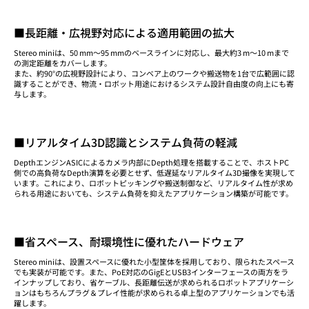
■長距離・広視野対応による適用範囲の拡大
Stereo miniは、50 mm〜95 mmのベースラインに対応し、最大約3 m〜10 mまで
の測定距離をカバーします。
また、約90°の広視野設計により、コンベア上のワークや搬送物を1台で広範囲に認
識することができ、物流・ロボット用途におけるシステム設計自由度の向上にも寄
与します。
■リアルタイム3D認識とシステム負荷の軽減
DepthエンジンASICによるカメラ内部にDepth処理を搭載することで、ホストPC
側での高負荷なDepth演算を必要とせず、低遅延なリアルタイム3D撮像を実現して
います。これにより、ロボットピッキングや搬送制御など、リアルタイム性が求め
られる用途においても、システム負荷を抑えたアプリケーション構築が可能です。
■省スペース、耐環境性に優れたハードウェア
Stereo miniは、設置スペースに優れた小型筐体を採用しており、限られたスペース
でも実装が可能です。また、PoE対応のGigEとUSB3インターフェースの両方をラ
インナップしており、省ケーブル、長距離伝送が求められるロボットアプリケーシ
ョンはもちろんプラグ＆プレイ性能が求められる卓上型のアプリケーションでも活
躍します。