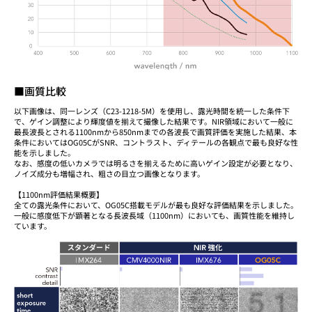
■画質比較
以下画像は、同一レンズ（C23-1218-5M）を使用し、露光時間を統一した条件下
で、ゲイン調整により輝度値を揃えて撮像した結果です。NIR領域において一般に
最長波長とされる1100nmから850nmまでの各波長で画質評価を実施した結果、本
条件においてはOG05CがSNR、コントラスト、ディテールの各観点で最も良好な性
能を示しました。
なお、感度の低いカメラでは明るさを揃えるために高いゲイン設定が必要となり、
ノイズ成分も増幅され、粗さの目立つ画像となります。
【1100nm評価結果概要】
全ての露光条件において、OG05C搭載モデルが最も良好な評価結果を示しました。
一般に感度低下が顕著となる長波長域（1100nm）においても、画質性能を維持し
ています。