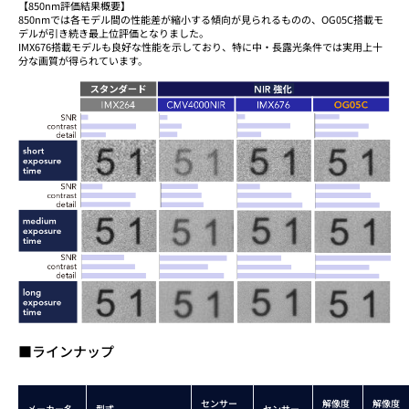
【850nm評価結果概要】
850nmでは各モデル間の性能差が縮小する傾向が見られるものの、OG05C搭載モ
デルが引き続き最上位評価となりました。
IMX676搭載モデルも良好な性能を示しており、特に中・長露光条件では実用上十
分な画質が得られています。
■ラインナップ
センサー
解像度
解像度
メーカー名
型式
センサー