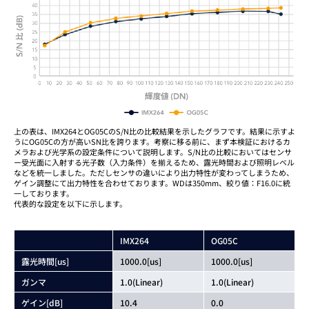
上の表は、IMX264とOG05CのS/N比の比較結果を示したグラフです。結果に示すよ
うにOG05Cの方が高いSN比を誇ります。考察に移る前に、まず本検証におけるカ
メラおよび光学系の設定条件について説明します。S/N比の比較においてはセンサ
ー受光面に入射する光子数（入力条件）を揃えるため、露光時間および照明レベル
などを統一しました。ただしセンサの違いにより出力特性が変わってしまうため、
ゲイン調整にて出力特性を合わせております。WDは350mm、絞り値：F16.0に統
一しております。
代表的な設定を以下に示します。
IMX264
OG05C
露光時間[us]
1000.0[us]
1000.0[us]
ガンマ
1.0(Linear)
1.0(Linear)
ゲイン[dB]
10.4
0.0