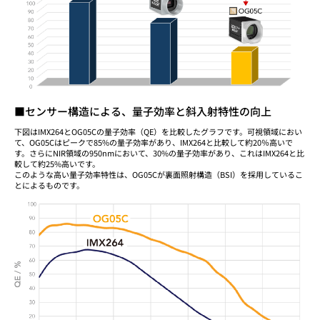
■センサー構造による、量子効率と斜入射特性の向上
下図はIMX264とOG05Cの量子効率（QE）を比較したグラフです。可視領域におい
て、OG05Cはピークで85%の量子効率があり、IMX264と比較して約20％高いで
す。さらにNIR領域の950nmにおいて、30%の量子効率があり、これはIMX264と比
較して約25%高いです。
このような高い量子効率特性は、OG05Cが裏面照射構造（BSI）を採用しているこ
とによるものです。