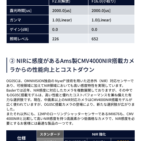
F2.8(解放)
F16.0(小絞り)
露光時間[us]
2000.0[us]
2000.0[us]
ガンマ
1.0(Linear)
1.0(Linear)
ゲイン[dB]
0.0
0.0
照明レベル
226
652
② NIRに感度があるAms製CMV4000NIR搭載カメ
ラからの性能向上とコストダウン
OG05Cは、OMNIVISION独自の Nyxel® 技術を用いた近赤外（NIR）対応センサーで
あり、可視領域に加えてNIR領域においても高い感度特性を実現しています。
Baslerでは近年、NIR感度に対応したカメラを複数展開しておりますが、その中で
もOG05C搭載モデルは、高い性能と優れたコストパフォーマンスを兼ね備えた有
力な選択肢です。現在、中画素以上のNIR対応カメラはCMV4000NIR搭載モデルが
広く使われていますが、OG05C搭載カメラの登場により、新たな選択肢が広がりま
した。
またそれ以外にも、12MPのローリングシャッターセンサーであるIMX676も、CMV
4000NIRと比較して高いNIR感度を持つ高画素かつ低価格なカメラで、NIR感度を必
要とするお客様には最適な製品の一つです。