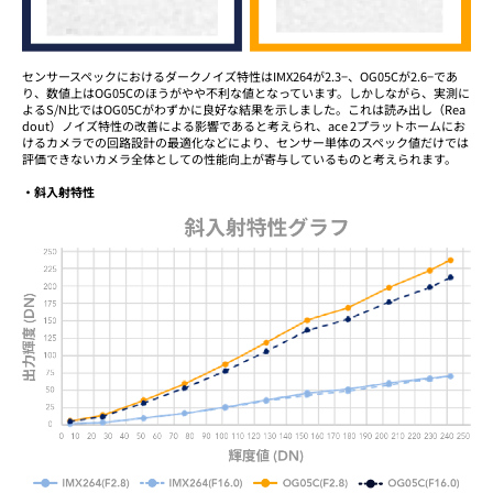
センサースペックにおけるダークノイズ特性はIMX264が2.3−、OG05Cが2.6−であ
り、数値上はOG05Cのほうがやや不利な値となっています。しかしながら、実測に
よるS/N比ではOG05Cがわずかに良好な結果を示しました。これは読み出し（Rea
dout）ノイズ特性の改善による影響であると考えられ、ace 2プラットホームにお
けるカメラでの回路設計の最適化などにより、センサー単体のスペック値だけでは
評価できないカメラ全体としての性能向上が寄与しているものと考えられます。
・斜入射特性