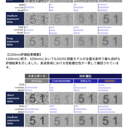
【1050nm評価結果概要】
1100nmに続き、1050nmにおいてもOG05C搭載モデルが全露光条件で最も良好な
評価結果を示しました。長波長域における性能優位性が一貫して確認されていま
す。