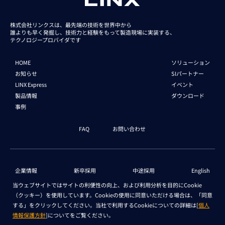
株式会社リンクスは、最先端の技術を世界中から
誰よりも早く発掘し、技術力と経験をもって
製造現場に実装する、
テクノロジープロバイダです
HOME
ソリューション
お知らせ
SIパートナー
LINX Express
イベント
製品情報
ダウンロード
事例
FAQ
お問い合わせ
企業情報
新卒採用
中途採用
English
当ウェブサイトではサイトの利便性の向上、および利用分析を目的にCookie
（クッキー）を使用しています。Cookieの使用に同意いただける場合は、「同意
個人情報保護法 情報
セキュリティ基本方針
する」をクリックしてください。当社で利用するCookieについての詳細は[
個人
情報保護方針
]についてをご覧ください。
Copyright © LINX Corporation. All Rights Reserved.