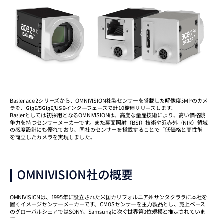
Basler ace 2シリーズから、OMNIVISION社製センサーを搭載した解像度5MPのカメ
ラを、GigE/5GigE/USBインターフェースで計10機種リリースします。
Baslerとしては初採用となるOMNIVISIONは、高度な量産技術により、高い価格競
争力を持つセンサーメーカーです。また裏面照射（BSI）技術や近赤外（NIR）領域
の感度設計にも優れており、同社のセンサーを搭載することで「低価格と高性能」
を両立したカメラを実現しました。
OMNIVISION社の概要
OMNIVISIONは、1995年に設立された米国カリフォルニア州サンタクララに本社を
置くイメージセンサーメーカーです。CMOSセンサーを主力製品とし、売上ベース
のグローバルシェアではSONY、Samsungに次ぐ世界第3位規模と推定されていま