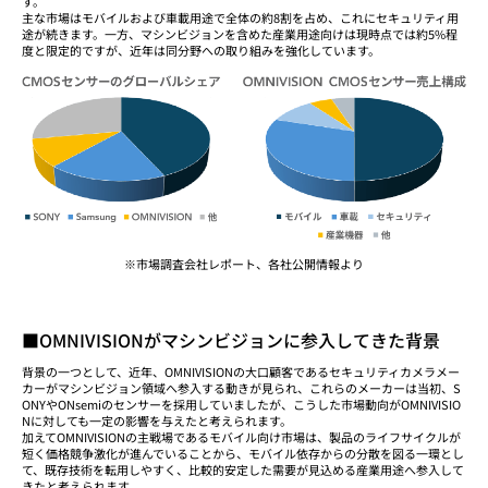
す。
主な市場はモバイルおよび車載用途で全体の約8割を占め、これにセキュリティ用
途が続きます。一方、マシンビジョンを含めた産業用途向けは現時点では約5%程
度と限定的ですが、近年は同分野への取り組みを強化しています。
※市場調査会社レポート、各社公開情報より
■OMNIVISIONがマシンビジョンに参入してきた背景
背景の一つとして、近年、OMNIVISIONの大口顧客であるセキュリティカメラメー
カーがマシンビジョン領域へ参入する動きが見られ、これらのメーカーは当初、S
ONYやONsemiのセンサーを採用していましたが、こうした市場動向がOMNIVISIO
Nに対しても一定の影響を与えたと考えられます。
加えてOMNIVISIONの主戦場であるモバイル向け市場は、製品のライフサイクルが
短く価格競争激化が進んでいることから、モバイル依存からの分散を図る一環とし
て、既存技術を転用しやすく、比較的安定した需要が見込める産業用途へ参入して
きたと考えられます。