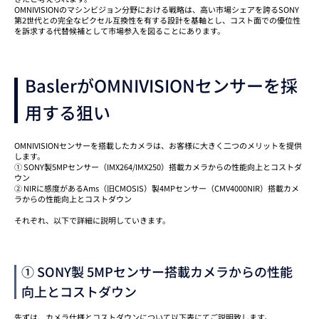
OMNIVISIONのマシンビジョン分野における戦略は、高い市場シェアを誇るSONY
第2世代との完全なピクセル互換性を有する設計を基軸とし、コスト面での優位性
を訴求する代替候補として市場参入を図ることにあります。
BaslerがOMNIVISIONセンサーを採
用する狙い
OMNIVISIONセンサーを搭載したカメラは、お客様に大きく二つのメリットを提供
します。
① SONY製5MPセンサー（IMX264/IMX250）搭載カメラからの性能向上とコストダ
ウン
② NIRに感度があるAms（旧CMOSIS）製4MPセンサー（CMV4000NIR）搭載カメ
ラからの性能向上とコストダウン
それぞれ、以下で詳細に説明していきます。
① SONY製 5MPセンサー搭載カメラからの性能
向上とコストダウン
先ずは、カメラ仕様とコストダウンについて以下表にてご説明致します。