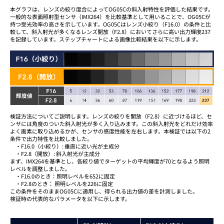
本グラフは、レンズの絞り度合によってOG05Cの斜入射特性を評価した結果です。
一般的な表面照射型センサ（IMX264）を比較基準として用いることで、OG05Cが
持つ受光効率の高さを示しています。OG05Cはレンズ小絞り（F16.0）の条件と比
較して、斜入射光が多くなるレンズ開放（F2.8）においてさらに高い出力輝度237
を記録しています。ステップチャートによる画像比較結果を以下に示します。
検証方法についてご説明します。レンズの絞りを開放（F2.8）に近づけるほど、セ
ンサには角度のついた斜入射光が多く入り込みます。この斜入射光をどれだけ効率
よく画素に取り込めるかが、センサの感度性能を左右します。本検証では以下の2
条件で出力特性を比較しました。
・F16.0（小絞り）: 垂直に近い光が主成分
・F2.8（開放）: 斜入射光が主成分
まず、IMX264を基準とし、各絞り値でターゲットの平均輝度が70となるよう照明
レベルを調整しました。
・F16.0のとき：照明レベルを652に固定
・F2.8のとき： 照明レベルを226に固定
この条件をそのままOG05Cに適用し、得られる出力値の差を計測しました。
検証時の代表的なパラメータを以下に示します。