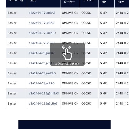
メーカー
MP
H x V
Basler
a2A2464-77umBAS
OMNIVISION
OG05C
5 MP
2448 × 2
Basler
a2A2464-77ucBAS
OMNIVISION
OG05C
5 MP
2448 × 2
Basler
a2A2464-77umPRO
OMNIVISION
OG05C
5 MP
2448 × 2
Basler
a2A2464-77ucPRO
OMNIVISION
OG05C
5 MP
2448 × 2
Basler
a2A2464-23gmBAS
OMNIVISION
OG05C
5 MP
2448 × 2
Basler
a2A2464-23gcBAS
OMNIVISION
OG05C
5 MP
2448 × 2
スクロールできます
Basler
a2A2464-23gmPRO
OMNIVISION
OG05C
5 MP
2448 × 2
Basler
a2A2464-23gcPRO
OMNIVISION
OG05C
5 MP
2448 × 2
Basler
a2A2464-115g5mBAS
OMNIVISION
OG05C
5 MP
2448 × 2
Basler
a2A2464-115g5cBAS
OMNIVISION
OG05C
5 MP
2448 × 2