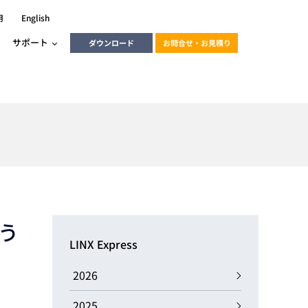
用
English
サポート
ダウンロード
お問合せ・お見積り
ーラ
エンベデッドソリューション
HALCON
heliotis
エンベデッドビジョン
C / モーション /
エンベデッドソリューション
ンダー
のう
産業用ドライブレコーダーソリュ
ESYS搭載PLC
動画
ーション
LINX Express
ERLIC
LINX Vision Station
動画
2026
動画
cator入門コース
2025