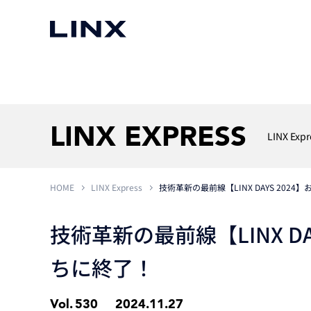
マシンビジョン
事例一覧
使いたい
スマートセンサー
LINX EXPRESS
LINX Expr
HOME
LINX Express
技術革新の最前線【LINX DAYS 20
3次元センサー
画像処理ソフトウェア
無料2Dカメラデモ機貸
LMI Technologies
|
Goc
MVTec Software
|
HALCON
無料3Dセンサー計測評
技術革新の最前線【LINX D
Allied Vision Konstanz
MVTec Software
|
MERLIC
無料コードリーダデモ機
（旧 Chromasens）
MVTec Software
|
DeepLearningTool
ちに終了！
heliotis
産業用デジタルカメラ
Photoneo
iRAYPLE
Vol.
530
2024.11.27
Teledyne DALSA