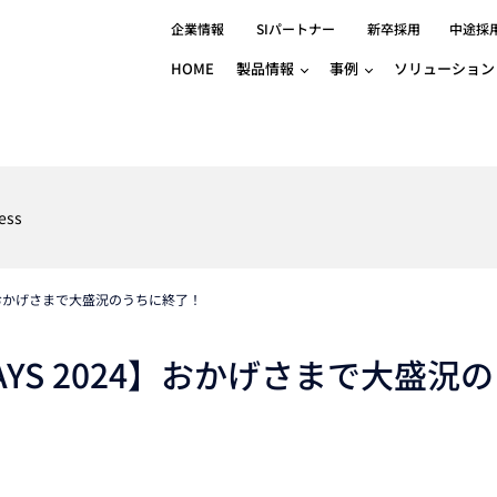
企業情報
SIパートナー
新卒採用
中途採
HOME
製品情報
事例
ソリューション
分野別事例
相談したい
ロボティクス
産業用コントロ
知りたい
製品別事例
半導体/IC
製造業
Basler
物流・パッケージ
自動車
GINGA
ess
樹脂/セラミックス/フィルム
金属/加工
Gocator
医療/製薬
農業/食品
CODESYS
ソフトウェアPL
24】おかげさまで大盛況のうちに終了！
HMI
自律走行搬送ロボット
CODESYS
出サービス
各種サポート問い合わせ
イベントカレ
（AMR/AGF）
ator
価サービス
FAQ
AYS 2024】おかげさまで大盛況
IIoT対応 COD
iRAYPLE
貸出サービス
トレーニング
TRITON
HALCON / M
トレーニング
Teledyne
トレーニング
3DセンサーGo