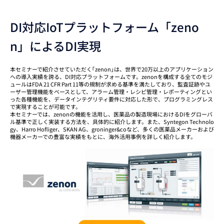
DI対応IoTプラットフォーム「zeno
n」によるDI実現
本セミナーで紹介させていただく｢zenon｣は、世界で20万以上のアプリケーション
への導入実績を誇る、DI対応プラットフォームです。zenonを構成する全てのモジ
ュールはFDA 21 CFR Part 11等の規制が求める基準を満たしており、監査証跡やユ
ーザー管理機能をベースとして、アラーム管理・レシピ管理・レポーティングとい
った各種機能を、データインテグリティ要件に対応した形で、プログラミングレス
で実現することが可能です。
本セミナーでは、zenonの機能を活用し、医薬品の製造現場におけるDIをグローバ
ル基準で正しく実装する方法を、具体的に紹介します。また、Syntegon Technolo
gy、Harro Hofliger、SKAN AG、groninger&coなど、多くの医薬品メーカーおよび
機器メーカーでの豊富な実績をもとに、海外活用事例を詳しく紹介します。