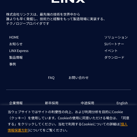
株式会社リンクスは、最先端の技術を世界中から
誰よりも早く発掘し、技術力と経験をもって
製造現場に実装する、
テクノロジープロバイダです
HOME
ソリューション
お知らせ
SIパートナー
LINX Express
イベント
製品情報
ダウンロード
事例
FAQ
お問い合わせ
企業情報
新卒採用
中途採用
English
当ウェブサイトではサイトの利便性の向上、および利用分析を目的にCookie
（クッキー）を使用しています。Cookieの使用に同意いただける場合は、「同意
個人情報保護法 情報
セキュリティ基本方針
する」をクリックしてください。当社で利用するCookieについての詳細は[
個人
情報保護方針
]についてをご覧ください。
Copyright © LINX Corporation. All Rights Reserved.