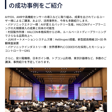
の成功事例をご紹介
AIやDX、AMRや高機能センサーの導入などに取り組み、成果を出されているユー
ザー様によるご講演、および、活用事例を、今年も多数紹介します。
・パナソニックエナジー様：AIが変えるバッテリー生産。HALCONディープラーニ
ングの大規模導入の成果と将来の可能性
・村田製作所様：HALCON本格採用から15年。ルールベース＋ディープラーニング
でさらなる品質向上へ
・JUKIオートメーションシステムズ様：HeliInspect搭載、新型超高精細 2D+3D 外
観検査装置
・パナソニックインダストリー様：世界標準PLC CODESYSを採用したモーション
コントローラーGM1
さらに、安川電機様、日本ガイシ様、トプコン山形様、東京計器様など、多数のご
講演、事例紹介を予定しております。