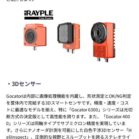
・3Dセンサー
Gocatorは内部に画像処理機能を内蔵し、形状測定とOK/NG判定
を筐体内で完結する3Dスマートセンサです。精度・速度・コス
トに最適なモデルを揃え、特に「Gocator 6300」シリーズは光切
断方式の決定版として高性能を誇ります。また、「Gocator 400
0」シリーズは同軸タイプでサブミクロン精度を実現していま
す。さらにナノオーダ計測を可能にした白色干渉3Dセンサー「H
eliInspect」、圧倒的な視野とスループットを誇るステレオライ