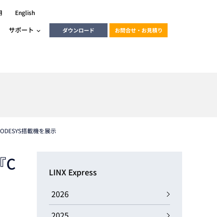
用
English
サポート
ダウンロード
お問合せ・お見積り
ーラ
エンベデッドソリューション
HALCON
heliotis
エンベデッドビジョン
C / モーション /
ODESYS搭載機を展示
エンベデッドソリューション
ンダー
『C
産業用ドライブレコーダーソリュ
ESYS搭載PLC
動画
ーション
LINX Express
ERLIC
LINX Vision Station
動画
2026
動画
cator入門コース
2025