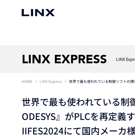
マシンビジョン
事例一覧
使いたい
スマートセンサー
LINX EXPRESS
LINX Expr
HOME
LINX Express
世界で最も使われている制御ソフトの標準プラ
3次元センサー
画像処理ソフトウェア
無料2Dカメラデモ機貸
LMI Technologies
|
Goc
MVTec Software
|
HALCON
無料3Dセンサー計測評
世界で最も使われている制
Allied Vision Konstanz
MVTec Software
|
MERLIC
無料コードリーダデモ機
（旧 Chromasens）
MVTec Software
|
DeepLearningTool
ODESYS』がPLCを再定義
heliotis
産業用デジタルカメラ
Photoneo
iRAYPLE
IIFES2024にて国内メーカ
Teledyne DALSA