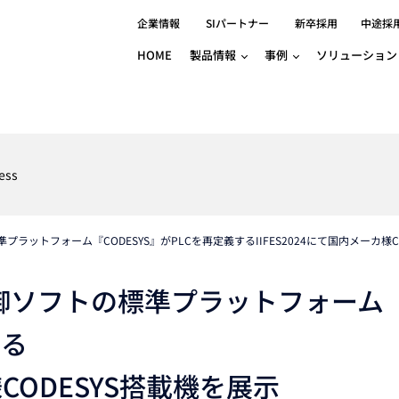
企業情報
SIパートナー
新卒採用
中途採
HOME
製品情報
事例
ソリューション
分野別事例
相談したい
ロボティクス
産業用コントロ
知りたい
製品別事例
半導体/IC
製造業
Basler
物流・パッケージ
自動車
GINGA
ess
樹脂/セラミックス/フィルム
金属/加工
Gocator
医療/製薬
農業/食品
CODESYS
ソフトウェアPL
ットフォーム『CODESYS』がPLCを再定義するIIFES2024にて国内メーカ様C
HMI
自律走行搬送ロボット
CODESYS
出サービス
各種サポート問い合わせ
イベントカレ
（AMR/AGF）
ator
価サービス
FAQ
御ソフトの標準プラットフォーム
IIoT対応 COD
iRAYPLE
貸出サービス
トレーニング
TRITON
HALCON / M
する
トレーニング
Teledyne
様CODESYS搭載機を展示
トレーニング
3DセンサーGo