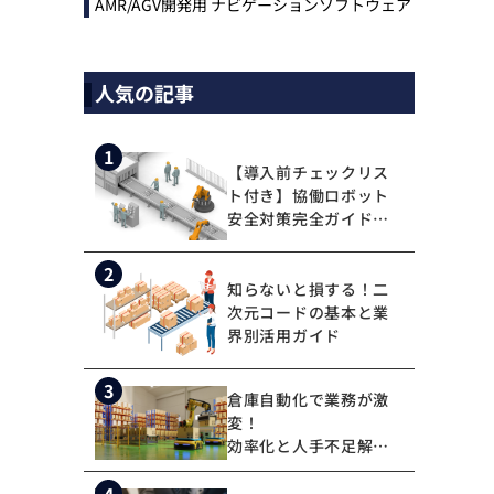
AMR/AGV開発用 ナビゲーションソフトウェア
トレーニング動画
iRAYPLE AMR
トレーニング
CODESYS
人気の記事
お役立ち情報 物流コラム
お役立ち情報 マシンビジョンコラム
1
【導入前チェックリス
ト付き】協働ロボット
安全対策完全ガイド！7
つのステップで安全な
職場を実現しよう
全ての製品
2
知らないと損する！二
次元コードの基本と業
界別活用ガイド
3
倉庫自動化で業務が激
変！
効率化と人手不足解消
の鍵を握る新技術
4