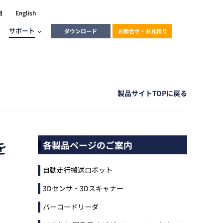
用
English
サポート
ダウンロード
お問合せ・お見積り
ーラ
知りたい
エンベデッドソリューション
HALCON
heliotis
製品サイトTOPに戻る
エンベデッドビジョン
C / モーション /
を
各製品ページのご案内
エンベデッドソリューション
イベントカレンダー
FAQ
産業用ドライブレコーダーソリュ
ESYS搭載PLC
自動走行搬送ロボット
トレーニング動画
ーション
HALCON / MERLIC
LINX Vision Station
3Dセンサ・3Dスキャナー
トレーニング動画
Teledyne
バーコードリーダ
トレーニング動画
3DセンサーGocator入門コース