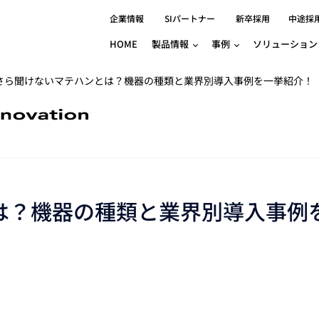
企業情報
SIパートナー
新卒採用
中途採
HOME
製品情報
事例
ソリューション
さら聞けないマテハンとは？機器の種類と業界別導入事例を一挙紹介！
分野別事例
相談したい
ロボティクス
産業用コントロ
製品別事例
半導体/IC
製造業
Basler
物流・パッケージ
自動車
GINGA
樹脂/セラミックス/フィルム
金属/加工
Gocator
医療/製薬
農業/食品
CODESYS
ソフトウェアPL
HMI
は？機器の種類と業界別導入事例
自律走行搬送ロボット
CODESYS
各種サポート問い合わせ
（AMR/AGF）
ator
IIoT対応 COD
iRAYPLE
TRITON