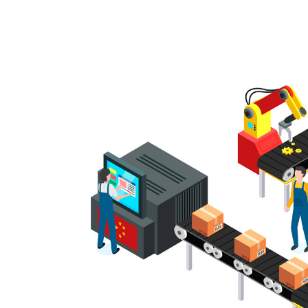
Basler
サイエンスカメラ
Teledyne Photometorics
産業用カメラレンズ
オートフォーカスモジュール
画像入力ボード
コードリーダ