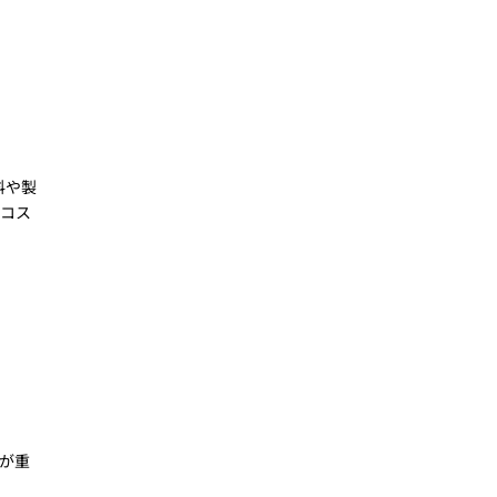
料や製
流コス
が重