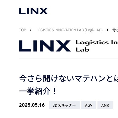
TOP
LOGISTICS INNOVATION LAB (Logi-LAB)
今
マシンビジョン
使いたい
事例一覧
スマートセンサー
今さら聞けないマテハンと
3次元センサー
画像処理ソフトウェア
無料2Dカメラデモ機貸出サービス
LMI Technologies
|
Goc
MVTec Software
|
HALCON
無料3Dセンサー計測評価サービス
一挙紹介！
Allied Vision Konstanz
MVTec Software
|
MERLIC
無料コードリーダデモ機貸出サービス
（旧 Chromasens）
MVTec Software
|
DeepLearningTool
heliotis
産業用デジタルカメラ
2025.05.16
Photoneo
3Dスキャナー
AGV
AMR
iRAYPLE
Teledyne DALSA