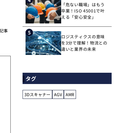
「危ない職場」はもう
卒業！ISO 45001で叶
える「安心安全」
記事
5
ロジスティクスの意味
を3分で理解！物流との
違いと業界の未来
タグ
3Dスキャナー
AGV
AMR