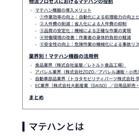
物流プロセスにおけるマテハンの役割
マテハン機器の導入メリット
①作業効率の向上：自動化による処理能力の向上
②人件費の削減：省人化による人件費の抑制
③品質の安定化：機械による正確な作業の実現
④労働環境の改善：作業者の身体的負担の軽減
⑤安全性の向上：危険作業の機械化による事故リ
業界別！マテハン機器の活用例
食品業界（株式会社釜屋／レトルト食品工場）
アパレル業界（株式会社ZOZO／アパレル通販・小売
自動車部品業界（トヨタモビリティパーツ株式会社 
EC業界（株式会社大創産業（DAISO）／日用品卸売
まとめ
マテハンとは