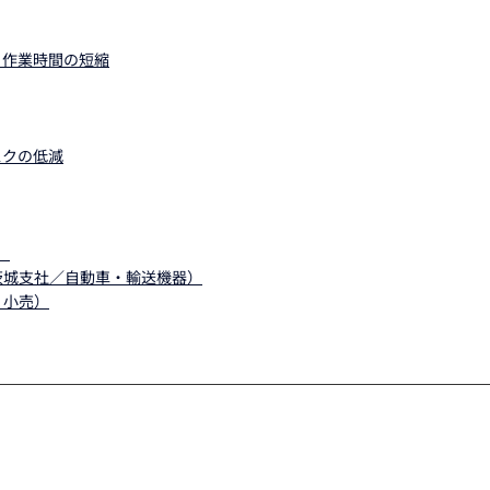
と作業時間の短縮
スクの低減
）
茨城支社／自動車・輸送機器）
・小売）