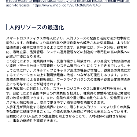
e-food-waste-to-improve-sustainability-and-financial-results-in-retail-with-am
azon-forecast/
、
https://www.mdpi.com/2673-2688/6/7/146
）
人的リソースの最適化
スマートロジスティクスの導入により、人的リソースの配置と活用方法が根本的に
変化します。自動化により単純作業や反復作業から解放された従業員は、より付加
価値の高い業務に従事できるようになります。具体的には、データ分析、顧客対
応、戦略立案、品質管理、システム運用管理などの創造的で専門性の高い業務への
配置が可能になります。
この変化により、従業員は単純・反復作業から解放され、より高度で付加価値の高
い業務（データ分析・品質管理・システム運用など）にシフトできるでしょう。そ
してこれに伴い、スキルアップとキャリア形成の機会が増加し、従業員の業務に対
するモチベーション向上や職場満足度の改善につながる可能性もあります。また、
業務の効率化による負担軽減は、ワークライフバランスの改善や従業員定着率の向
上にも寄与することが期待されます。
働き方改革への対応としても、スマートロジスティクスは重要な役割を果たしま
す。自動化により夜間や休日の作業負担を軽減し、従業員の労働時間短縮と労働環
境の改善を実現できます。また、危険作業や重労働の自動化により、労働災害のリ
スクを大幅に軽減し、安全で働きやすい職場環境を構築できます。
人手不足が深刻化する物流業界において、限られた人的リソースでより多くの業務
を効率的に処理できることは、企業の競争力維持に不可欠な要素となっています。
自動化により1人当たりの生産性を向上させることで、人材確保の困難さを補完
し、事業の継続性を確保できます。