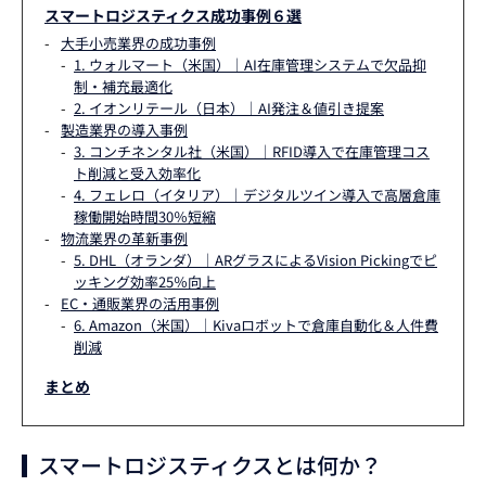
スマートロジスティクス成功事例６選
大手小売業界の成功事例
1. ウォルマート（米国）｜AI在庫管理システムで欠品抑
制・補充最適化
2. イオンリテール（日本）｜AI発注＆値引き提案
製造業界の導入事例
3. コンチネンタル社（米国）｜RFID導入で在庫管理コス
ト削減と受入効率化
4. フェレロ（イタリア）｜デジタルツイン導入で高層倉庫
稼働開始時間30％短縮
物流業界の革新事例
5. DHL（オランダ）｜ARグラスによるVision Pickingでピ
ッキング効率25％向上
EC・通販業界の活用事例
6. Amazon（米国）｜Kivaロボットで倉庫自動化＆人件費
削減
まとめ
スマートロジスティクスとは何か？