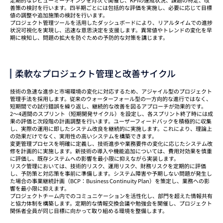
善策の検討を行います。四半期ごとには包括的な評価を実施し、必要に応じて目標
値の調整や追加施策の検討を行います。
プロジェクト管理ツールを活用したダッシュボードにより、リアルタイムでの進捗
状況可視化を実現し、迅速な意思決定を支援します。異常値やトレンドの変化を早
期に検知し、問題の拡大を防ぐための予防的な対策を講じます。
柔軟なプロジェクト管理と改善サイクル
技術の急速な進歩と市場環境の変化に対応するため、アジャイル型のプロジェクト
管理手法を採用します。従来のウォーターフォール型の一方向的な進行ではなく、
短期間での試行錯誤を繰り返し、継続的な改善を図るアプローチが効果的です。
2〜4週間のスプリント（短期開発サイクル）を設定し、各スプリント終了時には成
果の評価と次段階の計画調整を行います。ユーザーフィードバックを積極的に収集
し、実際の運用に即したシステム改良を継続的に実施します。これにより、理論上
の効果だけでなく、実用性の高いシステムを構築できます。
変更管理プロセスを明確に定義し、技術進歩や業務要件の変化に応じたシステム改
修を計画的に実施します。新技術の導入や機能追加については、費用対効果を慎重
に評価し、既存システムへの影響を最小限に抑えながら実装します。
リスク管理においては、技術的リスク、運用リスク、財務リスクを定期的に評価
し、予防策と対応策を事前に準備します。システム障害や予期しない問題が発生し
た場合の事業継続計画（BCP：Business Continuity Plan）を策定し、業務への影
響を最小限に抑えます。
プロジェクトチーム内でのコミュニケーションを活性化し、部門を超えた情報共有
と協力体制を構築します。定期的な情報交換会議や勉強会を開催し、プロジェクト
関係者全員が同じ目標に向かって取り組める環境を整備します。