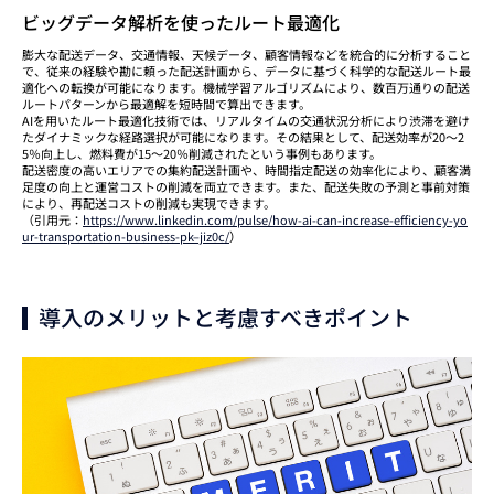
ビッグデータ解析を使ったルート最適化
膨大な配送データ、交通情報、天候データ、顧客情報などを統合的に分析すること
で、従来の経験や勘に頼った配送計画から、データに基づく科学的な配送ルート最
適化への転換が可能になります。機械学習アルゴリズムにより、数百万通りの配送
ルートパターンから最適解を短時間で算出できます。
AIを用いたルート最適化技術では、リアルタイムの交通状況分析により渋滞を避け
たダイナミックな経路選択が可能になります。その結果として、配送効率が20〜2
5％向上し、燃料費が15〜20％削減されたという事例もあります。
配送密度の高いエリアでの集約配送計画や、時間指定配送の効率化により、顧客満
足度の向上と運営コストの削減を両立できます。また、配送失敗の予測と事前対策
により、再配送コストの削減も実現できます。
（引用元：
https://www.linkedin.com/pulse/how-ai-can-increase-efficiency-yo
ur-transportation-business-pk–jiz0c/
）
導入のメリットと考慮すべきポイント