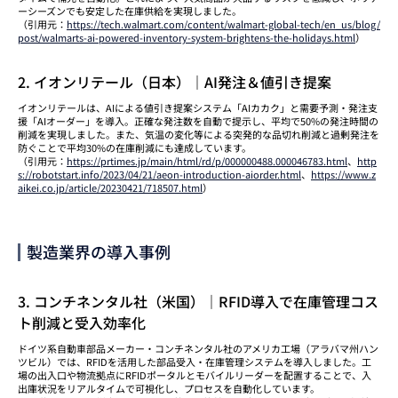
ーシーズンでも安定した在庫供給を実現しました。
（引用元：
https://tech.walmart.com/content/walmart-global-tech/en_us/blog/
post/walmarts-ai-powered-inventory-system-brightens-the-holidays.html
）
2. イオンリテール（日本）｜AI発注＆値引き提案
イオンリテールは、AIによる値引き提案システム「AIカカク」と需要予測・発注支
援「AIオーダー」を導入。正確な発注数を自動で提示し、平均で50%の発注時間の
削減を実現しました。また、気温の変化等による突発的な品切れ削減と過剰発注を
防ぐことで平均30%の在庫削減にも達成しています。
（引用元：
https://prtimes.jp/main/html/rd/p/000000488.000046783.html
、
http
s://robotstart.info/2023/04/21/aeon-introduction-aiorder.html
、
https://www.z
aikei.co.jp/article/20230421/718507.html
）
製造業界の導入事例
3. コンチネンタル社（米国）｜RFID導入で在庫管理コス
ト削減と受入効率化
ドイツ系自動車部品メーカー・コンチネンタル社のアメリカ工場（アラバマ州ハン
ツビル）では、RFIDを活用した部品受入・在庫管理システムを導入しました。工
場の出入口や物流拠点にRFIDポータルとモバイルリーダーを配置することで、入
出庫状況をリアルタイムで可視化し、プロセスを自動化しています。