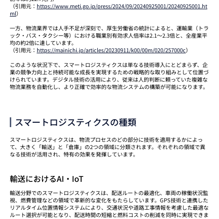
（引用元：
https://www.meti.go.jp/press/2024/09/20240925001/20240925001.ht
ml
）
一方、物流業界では人手不足が深刻で、厚生労働省の統計によると、運輸業（トラ
ック・バス・タクシー等）における職業別有効求人倍率は2.1～2.3倍と、全産業平
均の約2倍に達しています。
（引用元：
https://mainichi.jp/articles/20230911/k00/00m/020/257000c
）
このような状況下で、スマートロジスティクスは単なる技術導入にとどまらず、企
業の競争力向上と持続可能な成長を実現するための戦略的な取り組みとして位置づ
けられています。デジタル技術の活用により、従来は人的判断に頼っていた複雑な
物流業務を自動化し、より正確で効率的な物流システムの構築が可能になります。
スマートロジスティクスの種類
スマートロジスティクスは、物流プロセスのどの部分に技術を適用するかによっ
て、大きく「輸送」と「倉庫」の2つの領域に分類されます。それぞれの領域で異
なる技術が活用され、特有の効果を発揮しています。
輸送におけるAI・IoT
輸送分野でのスマートロジスティクスは、配送ルートの最適化、車両の稼働状況監
視、燃費管理などの領域で革新的な変化をもたらしています。GPS技術と連携した
リアルタイム位置情報システムにより、交通状況や道路工事情報を考慮した最適な
ルート選択が可能となり、配送時間の短縮と燃料コストの削減を同時に実現できま