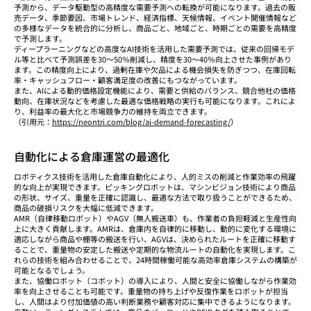
予測から、データ駆動型の高精度な需要予測への転換が可能になります。過去の販
売データ、季節要因、市場トレンド、経済指標、天候情報、イベント開催情報など
の多様なデータを統合的に分析し、商品ごと、地域ごと、時期ごとの需要を高精度
で予測します。
ディープラーニングなどの高度なAI技術を活用した需要予測では、従来の回帰モデ
ル等と比べて予測誤差を30〜50％削減し、精度を30〜40％向上させた事例があり
ます。この精度向上により、過剰在庫や欠品による機会損失を防ぎつつ、在庫回転
率・キャッシュフロー・顧客満足度の改善にもつながっています。
また、AIによる動的価格設定機能により、需要と供給のバランス、競合他社の価格
動向、在庫状況などを考慮した最適な価格戦略の実行も可能になります。これによ
り、利益率の最大化と市場競争力の維持を両立できます。
（引用元：
https://neontri.com/blog/ai-demand-forecasting/
）
自動化による倉庫運営の最適化
ロボティクス技術を活用した倉庫自動化により、人的ミスの削減と作業効率の飛躍
的な向上が実現できます。ピッキングロボットは、マシンビジョン技術により商品
の形状、サイズ、重量を正確に認識し、最適な方法で取り扱うことができるため、
商品の破損リスクを大幅に低減できます。
AMR（自律移動ロボット）やAGV（無人搬送車）も、作業者の負担軽減と生産性向
上に大きく貢献します。AMRは、倉庫内を自律的に移動し、動的に変化する環境に
適応しながら商品や棚等の搬送を行い、AGVは、決められたルートを正確に移動す
ることで、重量物の安定した搬送や定期的な物流ルートの自動化を実現します。こ
れらの技術を組み合わせることで、24時間稼働可能な高効率倉庫システムの構築が
可能となるでしょう。
また、協働ロボット（コボット）の導入により、人間と安全に協働しながら作業効
率を向上させることも可能です。重量物の持ち上げや反復作業をロボットが担当
し、人間はより付加価値の高い判断業務や顧客対応に集中できるようになります。