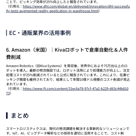
ことで、ピッキング効率が25％向上したと報告されています。
（引用元：
https://www.dhl.com/global-en/delivered/innovation/dhl-successfu
lly-tests-augmented-reality-application-in-warehouse.html
）
EC・通販業界の活用事例
6. Amazon（米国）｜Kivaロボットで倉庫自動化＆人件
費削減
Amazon Robotics（旧Kiva Systems）を買収後、世界中におよそ75万台以上のロ
ボットを導入。最新の物流施設では、ロボット活用により処理能力が向上し、注文
処理コストが25％削減されていると公式に報告されています。これにより、在庫ピ
ッキング精度も維持されており、結果として年間10億ドル規模のコスト削減が見込
まれています。
（引用元：
https://www.ft.com/content/31ec6a78-97cf-47a2-b229-d63c44b810
73
）
まとめ
スマートロジスティクスは、現代の物流課題を解決する革新的なソリューションで
す。IoT、AI、ビッグデータ解析などの技術を適切に活用することで、コスト削