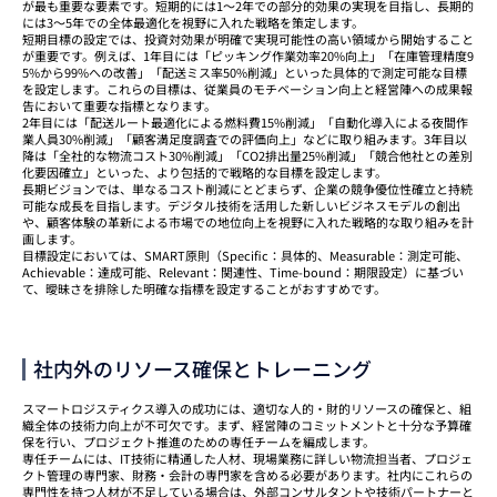
が最も重要な要素です。短期的には1〜2年での部分的効果の実現を目指し、長期的
には3〜5年での全体最適化を視野に入れた戦略を策定します。
短期目標の設定では、投資対効果が明確で実現可能性の高い領域から開始すること
が重要です。例えば、1年目には「ピッキング作業効率20%向上」「在庫管理精度9
5%から99%への改善」「配送ミス率50%削減」といった具体的で測定可能な目標
を設定します。これらの目標は、従業員のモチベーション向上と経営陣への成果報
告において重要な指標となります。
2年目には「配送ルート最適化による燃料費15%削減」「自動化導入による夜間作
業人員30%削減」「顧客満足度調査での評価向上」などに取り組みます。3年目以
降は「全社的な物流コスト30%削減」「CO2排出量25%削減」「競合他社との差別
化要因確立」といった、より包括的で戦略的な目標を設定します。
長期ビジョンでは、単なるコスト削減にとどまらず、企業の競争優位性確立と持続
可能な成長を目指します。デジタル技術を活用した新しいビジネスモデルの創出
や、顧客体験の革新による市場での地位向上を視野に入れた戦略的な取り組みを計
画します。
目標設定においては、SMART原則（Specific：具体的、Measurable：測定可能、
Achievable：達成可能、Relevant：関連性、Time-bound：期限設定）に基づい
て、曖昧さを排除した明確な指標を設定することがおすすめです。
社内外のリソース確保とトレーニング
スマートロジスティクス導入の成功には、適切な人的・財的リソースの確保と、組
織全体の技術力向上が不可欠です。まず、経営陣のコミットメントと十分な予算確
保を行い、プロジェクト推進のための専任チームを編成します。
専任チームには、IT技術に精通した人材、現場業務に詳しい物流担当者、プロジェ
クト管理の専門家、財務・会計の専門家を含める必要があります。社内にこれらの
専門性を持つ人材が不足している場合は、外部コンサルタントや技術パートナーと