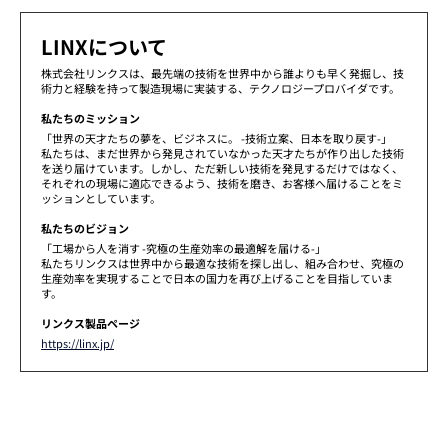
LINXについて
株式会社リンクスは、最先端の技術を世界中から誰よりも早く発掘し、技
術力と経験を持って製造現場に実装する、テクノロジープロバイダです。
私たちのミッション
「世界の天才たちの夢を、ビジネスに。 -技術立案、日本を取り戻す-」
私たちは、まだ世界から発見されていなかった天才たちが作り出した技術
を送り届けています。しかし、ただ新しい技術を発見するだけではなく、
それぞれの現場に適応できるよう、技術を磨き、お客様へ届けることをミ
ッションとしています。
私たちのビジョン
「工場から人を消す -究極の生産効率の最適解を届ける-」
私たちリンクスは世界中から最適な技術を探し出し、組み合わせ、究極の
生産効率を実現することで日本の国力を再び上げることを目指していま
す。
リンクス製品ページ
https://linx.jp/