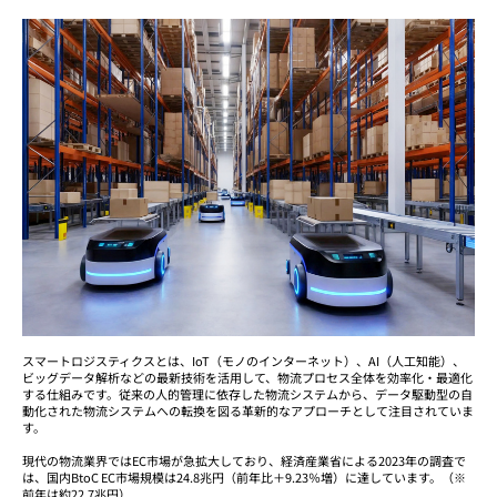
スマートロジスティクスとは、IoT（モノのインターネット）、AI（人工知能）、
ビッグデータ解析などの最新技術を活用して、物流プロセス全体を効率化・最適化
する仕組みです。従来の人的管理に依存した物流システムから、データ駆動型の自
動化された物流システムへの転換を図る革新的なアプローチとして注目されていま
す。
現代の物流業界ではEC市場が急拡大しており、経済産業省による2023年の調査で
は、国内BtoC EC市場規模は24.8兆円（前年比＋9.23％増）に達しています。（※
前年は約22.7兆円）