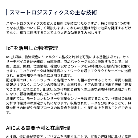
スマートロジスティクスの主な技術
スマートロジスティクスを支える技術は多岐にわたりますが、特に重要な4つの核
となる技術について詳しく解説します。これらの技術は単独で効果を発揮するだけ
でなく、相互に連携することでより大きな効果を生み出します。
IoTを活用した物流管理
IoT技術は、物流資産のリアルタイム監視と制御を可能にする基盤技術です。セン
サーデバイスを配送車両、倉庫設備、商品パッケージなどに設置することで、温
度、湿度、振動、位置情報、稼働状況などのデータを24時間365日継続的に収集で
きます。これらのデータは無線通信ネットワークを通じてクラウドサーバーに送信
され、異常検知や予防保全に活用されます。
配送車両では、GPSトラッカーと各種センサーを組み合わせることで、車両の位置
情報だけでなく、エンジンの稼働状態、燃料残量、ドアの開閉状況まで詳細に把握
できます。これにより、配送状況の可視化と顧客への正確な到着時刻の通知が可能
になり、顧客満足度の向上につながります。
倉庫内では、モーションセンサーや重量センサーを設置することで、作業員の動線
分析や作業効率の測定が可能になります。収集されたデータを分析することで、無
駄な動きの削減や作業プロセスの改善点を特定し、生産性向上を図ることができま
す。
AIによる需要予測と在庫管理
AI技術、特に機械学習アルゴリズムを活用することで、従来の経験則に基づく需要