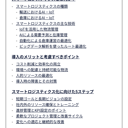
スマートロジスティクスの種類
輸送におけるAI・IoT
倉庫におけるAI・IoT
スマートロジスティクスの主な技術
IoTを活用した物流管理
AIによる需要予測と在庫管理
自動化による倉庫運営の最適化
ビッグデータ解析を使ったルート最適化
導入のメリットと考慮すべきポイント
コスト削減と効率化の両立
環境への配慮と持続可能な物流
人的リソースの最適化
導入時の障害とその対策
スマートロジスティクス化に向けた5ステップ
短期ゴールと長期ビジョンの設定
社内外のリソース確保とトレーニング
進捗管理とKPI設定のポイント
柔軟なプロジェクト管理と改善サイクル
変化への適応と継続的な改善