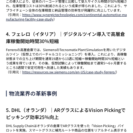
この導入により、従来のバーコード管理と比較して受入サイクル時間が50％短縮さ
れ、在庫管理コストは30％削減されるという成果が得られました。これにより、サ
プライチェーン全体の在庫精度と納品管理の効率性が飛躍的に向上しています。
（引用元：
https://www.synergictechnologies.com/continental-automotive-ma
nufacturing-facility-case-study
）
4. フェレロ（イタリア）｜デジタルツイン導入で高層倉
庫稼働開始時間30％短縮
Ferreroの高層倉庫では、SiemensのTecnomatix Plant Simulationを用いたデジタ
ルツイン（仮想上でのバーチャルコミッショニング）を導入。これにより、高稼働
状態までの立ち上げ期間を通常19週から13週に短縮＝稼働開始時間30％短縮とい
う成果を得ています。その後、仮想試験によって稼働開始まで通常5～6ヶ月要する
ところ3週間で安定可用性へ到達した実績もあります。
（引用元：
https://resources.sw.siemens.com/en-US/case-study-ferrero/
）
物流業界の革新事例
5. DHL（オランダ）｜ARグラスによるVision Pickingで
ピッキング効率25％向上
DHL Supply Chainはオランダの倉庫でARグラスを使った「Vision Picking」パイ
ロットを実施。スマートグラスに補充ルートや商品の位置をリアルタイム表示する