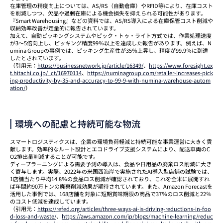
在庫管理の精度向上については、AS/RS（自動倉庫）やRFID等により、在庫コスト
を削減しつつ、欠品や過剰在庫による機会損失を抑えられる可能性があります。
『Smart Warehousing』などの資料では、AS/RS導入による在庫保管コスト削減や
収納効率改善が定量的に報告されています。
加えて、自動ピッキングシステムやピック・トゥ・ライト方式では、作業処理速度
が3〜5倍向上し、ピッキング精度99％以上を達成した報告があります。例えば、N
umina Groupの事例では、ピッキング生産性が35％上昇し、精度が99.9％に到達
したとされています。
（引用元：
https://businessnetwork.jp/article/16349/
、
https://www.foresight.ex
t.hitachi.co.jp/_ct/16970114
、
https://numinagroup.com/retailer-increases-pick
ing-productivity-by-35-and-accuracy-to-99-9-with-numina-warehouse-autom
ation/
）
環境への配慮と持続可能な物流
スマートロジスティクスは、企業の環境負荷軽減と持続可能な事業運営に大きく貢
献します。効率的なルート設計とエコドライブ支援システムにより、配送車両のC
O2排出量削減することが可能です。
ディープラーニングによる需要予測の導入は、食品や日用品の廃棄ロス削減に大き
く寄与します。実際、2022年の米国西海岸で実施されたAI導入型店舗の試験では、
1店舗当たり平均14.8％の食品ロス削減が確認されており、これを全米に展開すれ
ば年間約90万トンの廃棄削減効果が期待されています。また、Amazon Forecastを
活用した事例では、168店舗を対象に短期賞味期限の商品で37％のロス削減と22％
のコスト低減を達成しています。
（引用元：
https://refed.org/articles/three-ways-ai-is-driving-reductions-in-foo
d-loss-and-waste/
、
https://aws.amazon.com/jp/blogs/machine-learning/reduc