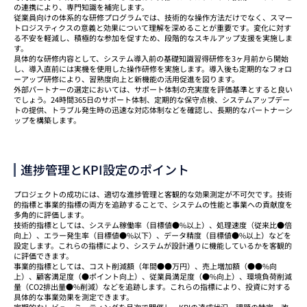
の連携により、専門知識を補完します。
従業員向けの体系的な研修プログラムでは、技術的な操作方法だけでなく、スマー
トロジスティクスの意義と効果について理解を深めることが重要です。変化に対す
る不安を軽減し、積極的な参加を促すため、段階的なスキルアップ支援を実施しま
す。
具体的な研修内容として、システム導入前の基礎知識習得研修を3ヶ月前から開始
し、導入直前には実機を使用した操作研修を実施します。導入後も定期的なフォロ
ーアップ研修により、習熟度向上と新機能の活用促進を図ります。
外部パートナーの選定においては、サポート体制の充実度を評価基準とすると良い
でしょう。24時間365日のサポート体制、定期的な保守点検、システムアップデー
トの提供、トラブル発生時の迅速な対応体制などを確認し、長期的なパートナーシ
ップを構築します。
進捗管理とKPI設定のポイント
プロジェクトの成功には、適切な進捗管理と客観的な効果測定が不可欠です。技術
的指標と事業的指標の両方を追跡することで、システムの性能と事業への貢献度を
多角的に評価します。
技術的指標としては、システム稼働率（目標値●%以上）、処理速度（従来比●倍
向上）、エラー発生率（目標値●%以下）、データ精度（目標値●%以上）などを
設定します。これらの指標により、システムが設計通りに機能しているかを客観的
に評価できます。
事業的指標としては、コスト削減額（年間●●万円）、売上増加額（●●%向
上）、顧客満足度（●ポイント向上）、従業員満足度（●%向上）、環境負荷削減
量（CO2排出量●%削減）などを追跡します。これらの指標により、投資に対する
具体的な事業効果を測定できます。
定期的なレビューミーティングを月次で開催し、KPIの達成状況、課題の特定、改