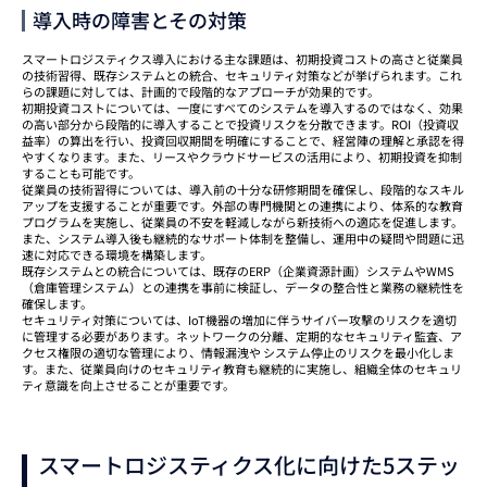
導入時の障害とその対策
スマートロジスティクス導入における主な課題は、初期投資コストの高さと従業員
の技術習得、既存システムとの統合、セキュリティ対策などが挙げられます。これ
らの課題に対しては、計画的で段階的なアプローチが効果的です。
初期投資コストについては、一度にすべてのシステムを導入するのではなく、効果
の高い部分から段階的に導入することで投資リスクを分散できます。ROI（投資収
益率）の算出を行い、投資回収期間を明確にすることで、経営陣の理解と承認を得
やすくなります。また、リースやクラウドサービスの活用により、初期投資を抑制
することも可能です。
従業員の技術習得については、導入前の十分な研修期間を確保し、段階的なスキル
アップを支援することが重要です。外部の専門機関との連携により、体系的な教育
プログラムを実施し、従業員の不安を軽減しながら新技術への適応を促進します。
また、システム導入後も継続的なサポート体制を整備し、運用中の疑問や問題に迅
速に対応できる環境を構築します。
既存システムとの統合については、既存のERP（企業資源計画）システムやWMS
（倉庫管理システム）との連携を事前に検証し、データの整合性と業務の継続性を
確保します。
セキュリティ対策については、IoT機器の増加に伴うサイバー攻撃のリスクを適切
に管理する必要があります。ネットワークの分離、定期的なセキュリティ監査、ア
クセス権限の適切な管理により、情報漏洩や システム停止のリスクを最小化しま
す。また、従業員向けのセキュリティ教育も継続的に実施し、組織全体のセキュリ
ティ意識を向上させることが重要です。
スマートロジスティクス化に向けた5ステッ