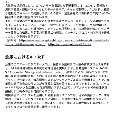
す。
具体的な活用例として、IoTセンサーを搭載した配送車両では、エンジン回転数・
燃料消費量・運転パターンなどのデータをリアルタイムで取得し、AIが分析。最適
な運転方法やルートを提案します。その結果、運送会社では燃料費を年間15〜20％
削減する効果が報告されています。
また、冷凍食品や生鮮食品などを低温で流通させるコールドチェーンの事例もあり
ます。ニチレイロジグループは2018年から日立グループと連携し、冷凍設備のIoT
化を推進しました。船橋物流センターでの実証実験では、冷凍設備6台にIoTセンサ
ーを設置した結果、年間電力消費量12%削減、メンテナンスコスト40%削減を達成
したという事例もあります。
（引用元：
https://masterconcept.ai/blog/why-ai-and-iot-telematics-are-the-ke
y-to-smart-fleet-management/
、
https://iotnews.jp/news/173636/
）
倉庫におけるAI・IoT
倉庫でのスマートロジスティクスは、保管から出荷まで一連の作業プロセスを革新
し、24時間稼働可能な効率的な倉庫運営を実現します。自動倉庫システム（AS/R
S：Automated Storage and Retrieval System）の導入により、商品の保管と取り
出しが完全自動化され、人的ミスの削減と作業効率の向上を同時に達成できます。
ピッキング作業では、音声認識システムやウェアラブル端末を活用することで、作
業員は両手を自由に使いながら正確な指示を受けることができます。また、バーコ
ードやRFIDタグを活用した在庫管理システムにより、リアルタイムでの在庫状況
把握と誤出荷の防止が可能になります。
機械学習アルゴリズムを活用した需要予測システムでは、過去の出荷データ、季節
要因、市場トレンドなどを統合的に分析し、最適な在庫レベルの維持と保管スペー
スの有効活用を実現します。これにより、過剰在庫による機会損失を最小化し、キ
ャッシュフローの改善効果も期待できます。