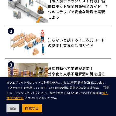
【導入前チェックリスト付き】協
働ロボット安全対策完全ガイド！7
つのステップで安全な職場を実現
しよう
2
知らないと損する！二次元コード
の基本と業界別活用ガイド
3
倉庫自動化で業務が激変！
効率化と人手不足解消の鍵を握る
新技術
当ウェブサイトではサイトの利便性の向上、および利用分析を目的にCookie
（クッキー）を使用しています。Cookieの使用に同意いただける場合は、「同意
する」をクリックしてください。当社で利用するCookieについての詳細は[
個人
4
情報保護方針
]についてをご覧ください。
ロジスティクスの意味を3分で理
解！物流との違いと業界の未来
設定
同意する