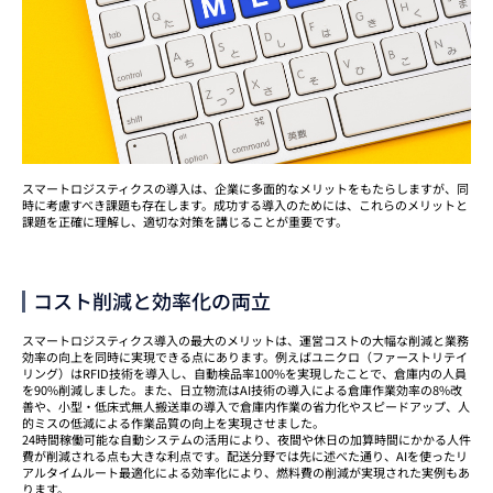
スマートロジスティクスの導入は、企業に多面的なメリットをもたらしますが、同
時に考慮すべき課題も存在します。成功する導入のためには、これらのメリットと
課題を正確に理解し、適切な対策を講じることが重要です。
コスト削減と効率化の両立
スマートロジスティクス導入の最大のメリットは、運営コストの大幅な削減と業務
効率の向上を同時に実現できる点にあります。例えばユニクロ（ファーストリテイ
リング）はRFID技術を導入し、自動検品率100%を実現したことで、倉庫内の人員
を90%削減しました。また、日立物流はAI技術の導入による倉庫作業効率の8%改
善や、小型・低床式無人搬送車の導入で倉庫内作業の省力化やスピードアップ、人
的ミスの低減による作業品質の向上を実現させました。
24時間稼働可能な自動システムの活用により、夜間や休日の加算時間にかかる人件
費が削減される点も大きな利点です。配送分野では先に述べた通り、AIを使ったリ
アルタイムルート最適化による効率化により、燃料費の削減が実現された実例もあ
ります。