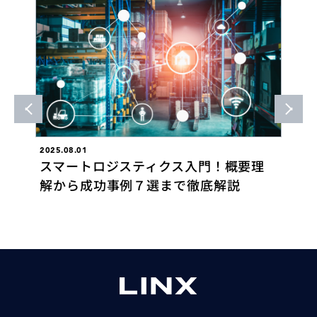
2025.08.01
202
！
スマートロジスティクス入門！概要理
あ
解から成功事例７選まで徹底解説
ロ