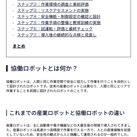
ステップ②：作業環境の調査と事前評価
ステップ③：リスクアセスメントの実施
ステップ④：安全機能・制御設定の確認と設計
ステップ⑤：作業手順の整備と教育訓練の実施
ステップ⑥：試運転・評価と最終チェック
ステップ⑦：導入後の継続的な点検と見直し
まとめ
協働ロボットとは何か？
協働ロボットは、人間と同じ作業空間で安全に協力して作業を行うことを目的とし
て設計されたロボットです。従来の産業ロボットとは異なり、人間と同じエリアで
作業することを前提に設計されたロボットのことです。
これまでの産業ロボットと協働ロボットの違い
産業ロボットは、主に自動車や電子機器などの大量生産の現場で導入されてきまし
た。産業ロボットは高速かつ高精度で作業を行える一方で、人との直接接触を前提
としていないため、安全性の観点から人と隔離して運用されるのが一般的でした。