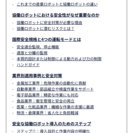
これまでの産業ロボットと協働ロボットの違い
協働ロボットにおける安全性がなぜ重要なのか
協働ロボットに安全対策が必要な理由
協働ロボットに潜むリスクとは？
国際安全規格と4つの運転モードとは
安全適合監視、停止機能
速度と分離の監視
本質的設計または制御による動力および力の制限
ハンドガイド
業界別適用事例と安全対策
金属加工業界：危険作業の自動化に貢献
自動車業界：部品組立や検査作業をサポート
電子部品業界：精密な作業にも対応
食品業界：衛生管理と安全の両立
医薬・化粧品業界：繊細な作業の支援に最適
物流・倉庫業界：省人化と負担軽減
安全な協働ロボット導入のためのステップ
ステップ①：導入目的と作業内容の明確化