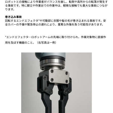
ロボットとの接触により作業者がバランスを崩し、転倒や高所からの転落が発生す
る事故です。特に脚立や作業台での作業中は、軽微な接触でも重大な事故につなが
ります。
巻き込み事故
回転するエンドエフェクタ*や可動部に衣服や髪の毛が巻き込まれる事故です。安
全カバーの不備や緊急停止の遅れにより、重篤な外傷を負う可能性があります。
*エンドエフェクタ…ロボットアームの先端に取り付けられ、作業対象物に直接作
用を及ぼす機器のこと。（右写真は一例）