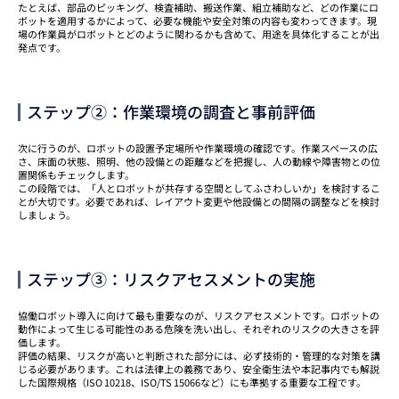
たとえば、部品のピッキング、検査補助、搬送作業、組立補助など、どの作業にロ
ボットを適用するかによって、必要な機能や安全対策の内容も変わってきます。現
場の作業員がロボットとどのように関わるかも含めて、用途を具体化することが出
発点です。
ステップ②：作業環境の調査と事前評価
次に行うのが、ロボットの設置予定場所や作業環境の確認です。作業スペースの広
さ、床面の状態、照明、他の設備との距離などを把握し、人の動線や障害物との位
置関係もチェックします。
この段階では、「人とロボットが共存する空間としてふさわしいか」を検討するこ
とが大切です。必要であれば、レイアウト変更や他設備との間隔の調整などを検討
しましょう。
ステップ③：リスクアセスメントの実施
協働ロボット導入に向けて最も重要なのが、リスクアセスメントです。ロボットの
動作によって生じる可能性のある危険を洗い出し、それぞれのリスクの大きさを評
価します。
評価の結果、リスクが高いと判断された部分には、必ず技術的・管理的な対策を講
じる必要があります。これは法律上の義務であり、安全衛生法や本記事内でも解説
した国際規格（ISO 10218、ISO/TS 15066など）にも準拠する重要な工程です。