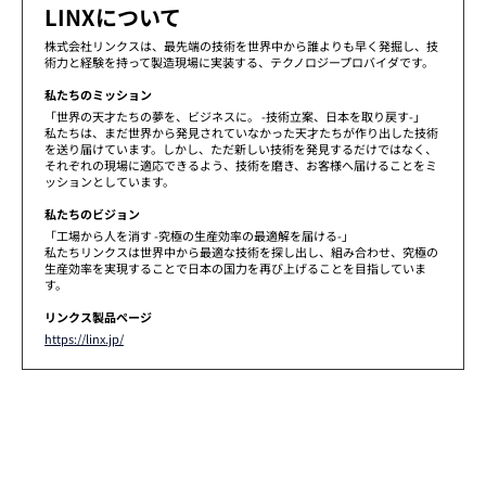
LINXについて
株式会社リンクスは、最先端の技術を世界中から誰よりも早く発掘し、技
術力と経験を持って製造現場に実装する、テクノロジープロバイダです。
私たちのミッション
「世界の天才たちの夢を、ビジネスに。 -技術立案、日本を取り戻す-」
私たちは、まだ世界から発見されていなかった天才たちが作り出した技術
を送り届けています。しかし、ただ新しい技術を発見するだけではなく、
それぞれの現場に適応できるよう、技術を磨き、お客様へ届けることをミ
ッションとしています。
私たちのビジョン
「工場から人を消す -究極の生産効率の最適解を届ける-」
私たちリンクスは世界中から最適な技術を探し出し、組み合わせ、究極の
生産効率を実現することで日本の国力を再び上げることを目指していま
す。
リンクス製品ページ
https://linx.jp/