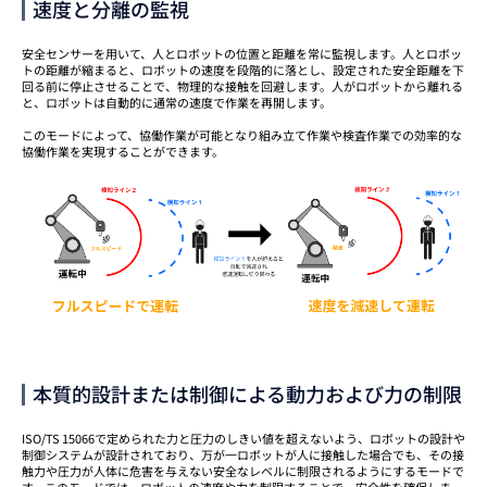
速度と分離の監視
安全センサーを用いて、人とロボットの位置と距離を常に監視します。人とロボッ
トの距離が縮まると、ロボットの速度を段階的に落とし、設定された安全距離を下
回る前に停止させることで、物理的な接触を回避します。人がロボットから離れる
と、ロボットは自動的に通常の速度で作業を再開します。
このモードによって、協働作業が可能となり組み立て作業や検査作業での効率的な
協働作業を実現することができます。
本質的設計または制御による動力および力の制限
ISO/TS 15066で定められた力と圧力のしきい値を超えないよう、ロボットの設計や
制御システムが設計されており、万が一ロボットが人に接触した場合でも、その接
触力や圧力が人体に危害を与えない安全なレベルに制限されるようにするモードで
す。このモードでは、ロボットの速度や力を制限することで、安全性を確保しま