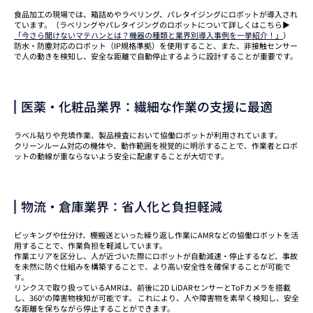
食品加工の現場では、箱詰めやラベリング、パレタイジングにロボットが導入され
ています。
（ラベリングやパレタイジングのロボットについて詳しくはこちら▶
「今さら聞けないマテハンとは？機器の種類と業界別導入事例を一挙紹介！」
）
防水・防塵対応のロボット（IP規格準拠）を使用すること、また、非接触センサー
で人の動きを検知し、安全な距離で自動停止するように設計することが重要です。
医薬・化粧品業界：繊細な作業の支援に最適
ラベル貼りや充填作業、製品検査において協働ロボットが利用されています。
クリーンルーム対応の機体や、動作範囲を視覚的に明示することで、作業者とロボ
ットの動線が重ならないよう安全に配慮することが大切です。
物流・倉庫業界：省人化と負担軽減
ピッキングや仕分け、棚搬送といった繰り返し作業にAMRなどの協働ロボットを活
用することで、作業負担を軽減しています。
作業エリアを区分し、人が近づいた際にロボットが自動減速・停止するなど、事故
を未然に防ぐ仕組みを構築することで、より高い安全性を確保することが可能で
す。
リンクスで取り扱っているAMRは、前後に2D LiDARセンサーとToFカメラを搭載
し、360°の障害物検知が可能です。 これにより、人や障害物を素早く検知し、安全
な距離を保ちながら停止することができます。