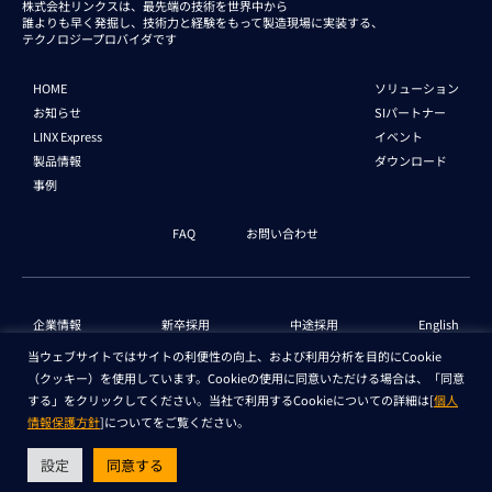
株式会社リンクスは、最先端の技術を世界中から
誰よりも早く発掘し、技術力と経験をもって
製造現場に実装する、
テクノロジープロバイダです
HOME
ソリューション
お知らせ
SIパートナー
LINX Express
イベント
製品情報
ダウンロード
事例
FAQ
お問い合わせ
企業情報
新卒採用
中途採用
English
当ウェブサイトではサイトの利便性の向上、および利用分析を目的にCookie
（クッキー）を使用しています。Cookieの使用に同意いただける場合は、「同意
個人情報保護法 情報
セキュリティ基本方針
する」をクリックしてください。当社で利用するCookieについての詳細は[
個人
情報保護方針
]についてをご覧ください。
Copyright © LINX Corporation. All Rights Reserved.
設定
同意する