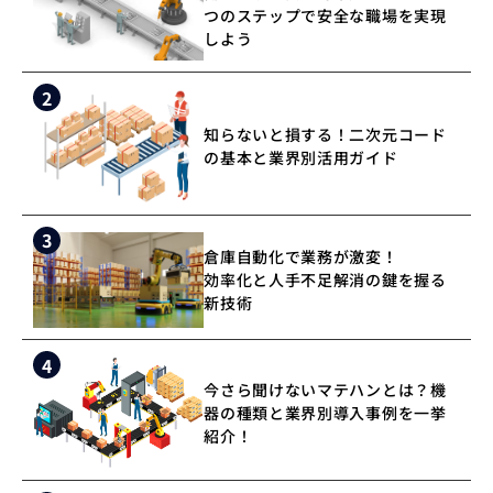
つのステップで安全な職場を実現
しよう
2
知らないと損する！二次元コード
の基本と業界別活用ガイド
3
倉庫自動化で業務が激変！
効率化と人手不足解消の鍵を握る
新技術
4
今さら聞けないマテハンとは？機
器の種類と業界別導入事例を一挙
紹介！