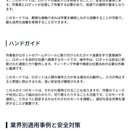
す。作業員とロボットが近接して作業する必要があり、低速での運用が基本となり
ます。
このモードでは、軽微な接触であれば作業を継続しながら協働することが可能で、
最も自然な協働を実現することができます。
ハンドガイド
作業者がロボットのアームやツールに取り付けられたガイド装置を手で直接操作
し、ロボットを目的の位置へ誘導するモードです。操作中は、ロボットは安全に制
御された速度と力で動作します。ティーチング作業や精密な位置決めが必要な作業
に最適です。
このモードでは、ロボットは人間の操作入力がある場合のみ動作し、入力が停止す
ると即座に停止するため、高い安全性が確保されます。
これらの４つのモードは、それぞれ使用されることもありますが、作業のフェーズ
や状況に応じて組み合わせたり、切り替えたりすることも可能です。どのモードを
選択し、どのように設定するかはそれぞれのモードを理解し、適切な安全対策を選
択することが重要です。
業界別適用事例と安全対策