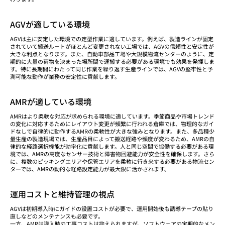
AGVが適している環境
AGVは主に安定した環境での定型作業に適しています。例えば、製造ラインが固定
されていて搬送ルートがほとんど変更されない工場では、AGVの信頼性と安定性が
大きな利点となります。また、自動車部品工場や大規模物流センターのように、定
期的に大量の荷物を決まった場所間で運搬する必要がある環境でも効果を発揮しま
す。特に長期間にわたって同じ作業を繰り返す生産ラインでは、AGVの堅牢性と予
測可能な動作が業務の安定性に貢献します。
AMRが適している環境
AMRはより柔軟な対応が求められる環境に適しています。季節商品や市場トレンド
の変化に対応するためにレイアウト変更が頻繁に行われる倉庫では、物理的なガイ
ドなしで自律的に動作するAMRの柔軟性が大きな強みとなります。また、多品種少
量生産の製造現場では、生産品目によって搬送経路や頻度が変わるため、AMRの自
律的な経路選択機能が効率化に貢献します。人と同じ空間で協働する必要がある環
境では、AMRの高度なセンサー技術と障害物回避能力が安全性を確保します。さら
に、複数のピッキングエリアや保管エリアを柔軟に行き来する必要がある物流セン
ターでは、AMRの動的な経路設定能力が最大限に活かされます。
運用コストと維持管理の視点
AGVは初期導入時にガイドの設置コストが必要で、運用開始後も誘導テープの貼り
直しなどのメンテナンスも必要です。
一方、AMRは導入時の工事コストは抑えられますが、ソフトウェアの定期的なメン