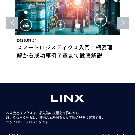
2025.08.01
202
の
スマートロジスティクス入門！概要理
あ
解から成功事例７選まで徹底解説
ロ
株式会社リンクスは、最先端の技術を世界中から
誰よりも早く発掘し、技術力と経験をもって
製造現場に実装する、
テクノロジープロバイダです