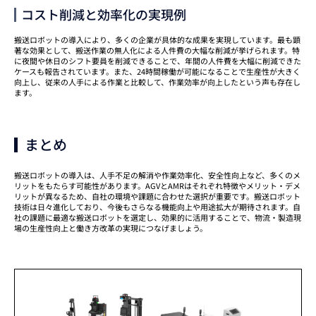
コスト削減と効率化の実現例
搬送ロボットの導入により、多くの企業が具体的な成果を実現しています。最も顕
著な効果として、搬送作業の無人化による人件費の大幅な削減が挙げられます。特
に夜間や休日のシフト要員を削減できることで、年間の人件費を大幅に削減できた
ケースも報告されています。また、24時間稼働が可能になることで生産性が大きく
向上し、従来の人手による作業と比較して、作業効率が向上したという声も存在し
ます。
まとめ
搬送ロボットの導入は、人手不足の解消や作業効率化、安全性向上など、多くのメ
リットをもたらす可能性があります。AGVとAMRはそれぞれ特徴やメリット・デメ
リットが異なるため、自社の環境や課題に合わせた選択が重要です。搬送ロボット
技術は日々進化しており、今後もさらなる機能向上や用途拡大が期待されます。自
社の課題に最適な搬送ロボットを選定し、効果的に活用することで、物流・製造現
場の生産性向上と働き方改革の実現につなげましょう。