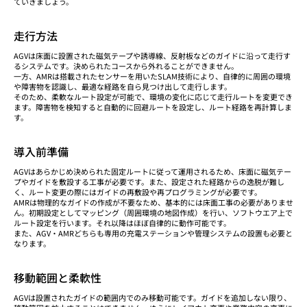
ていきましょう。
走行方法
AGVは床面に設置された磁気テープや誘導線、反射板などのガイドに沿って走行す
るシステムです。決められたコースから外れることができません。
一方、AMRは搭載されたセンサーを用いたSLAM技術により、自律的に周囲の環境
や障害物を認識し、最適な経路を自ら見つけ出して走行します。
そのため、柔軟なルート設定が可能で、環境の変化に応じて走行ルートを変更でき
ます。障害物を検知すると自動的に回避ルートを設定し、ルート経路を再計算しま
す。
導入前準備
AGVはあらかじめ決められた固定ルートに従って運用されるため、床面に磁気テー
プやガイドを敷設する工事が必要です。また、設定された経路からの逸脱が難し
く、ルート変更の際にはガイドの再敷設や再プログラミングが必要です。
AMRは物理的なガイドの作成が不要なため、基本的には床面工事の必要がありませ
ん。初期設定としてマッピング（周囲環境の地図作成）を行い、ソフトウエア上で
ルート設定を行います。それ以降はほぼ自律的に動作可能です。
また、AGV・AMRどちらも専用の充電ステーションや管理システムの設置も必要と
なります。
移動範囲と柔軟性
AGVは設置されたガイドの範囲内でのみ移動可能です。ガイドを追加しない限り、