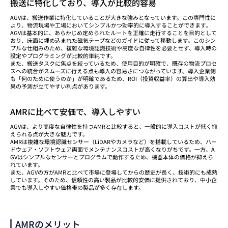
搬送に特化しており、導入が比較的容易
AGVは、搬送作業に特化していることが大きな強みとなっています。この専門性に
より、物流現場や工場においてシンプルかつ効率的に導入することができます。
AGVは基本的に、あらかじめ定められたルートを正確に走行することを目的として
おり、床面に埋め込まれた磁気テープなどのガイドに従って移動します。このシン
プルな仕組みのため、複雑な環境認識技術や高度な自律性を必要とせず、導入時の
設定やプログラミングが比較的単純です。
また、搬送タスクに焦点を絞っているため、使用目的が明確で、既存の物流プロセ
スへの統合がスムーズに行える点も導入の容易さにつながっています。導入企業側
も「何のために使うのか」が明確であるため、ROI（投資収益率）の算出や導入効
果の予測が立てやすい利点があります。
AMRに比べて安価で、導入しやすい
AGVは、より高度な自律性を持つAMRと比較すると、一般的に導入コストが低く抑
えられる点が大きな魅力です。
AMRは複雑な環境認識センサー（LiDARやカメラなど）を搭載しているため、ハー
ドウェア・ソフトウェア両面でメンテナンスコストが高くなりがちです。一方、A
GVはシンプルなセンサーとプログラムで動作するため、機器本体の価格が抑えら
れています。
また、AGVの方がAMRと比べて市場に登場してからの歴史が長く、技術的にも成熟
しています。そのため、信頼性の高い製品が比較的安価に提供されており、中小企
業でも導入しやすい価格帯の製品が多く存在します。
AMRのメリット