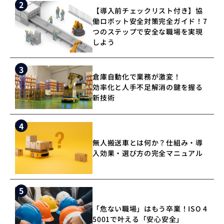
2
【導入前チェックリスト付き】協
働ロボット安全対策完全ガイド！7
つのステップで安全な職場を実現
しよう
3
倉庫自動化で業務が激変！
効率化と人手不足解消の鍵を握る
新技術
4
無人搬送車とは何か？仕組み・導
入効果・選び方の完全マニュアル
5
「危ない職場」はもう卒業！ISO 4
5001で叶える「安心安全」