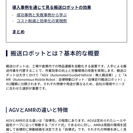
導入事例を通じて見る搬送ロボットの効果
成功事例と失敗事例から学ぶ
コスト削減と効率化の実現例
まとめ
搬送ロボットとは？基本的な概要
搬送ロボットは、工場や倉庫内での物品運搬を自動化する装置です。人手による搬
送作業を代替することで、作業効率の向上と労働環境の改善を実現します。搬送ロ
ボットは大きく分けて「AGV（Automated Guided Vehicle：無人搬送車）」と「A
MR（Autonomous Mobile Robot：自律移動ロボット／自律走行搬送ロボット）」
の2種類に分類されます。それぞれ特徴や用途が異なるため、自社の環境やニーズ
に合わせた選択が重要です。
AGVとAMRの違いと特徴
AGVとAMRの主な違いは「自律性」の程度にあります。AGVは定められたレールや
磁気テープに沿って移動する「ガイド式」であるのに対し、AMRは周囲の環境を認
識して自律的に移動経路を決定できる「自律式」です。それぞれの特徴を詳しく見