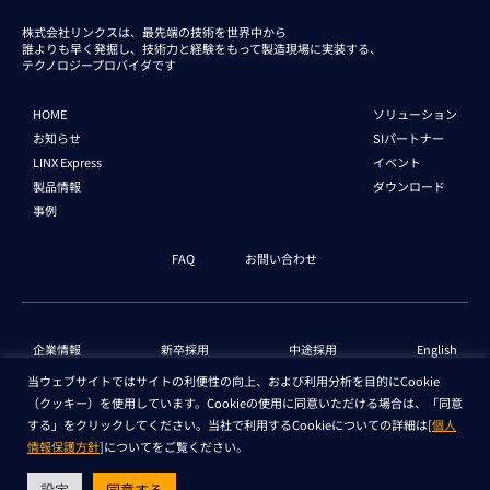
株式会社リンクスは、最先端の技術を世界中から
誰よりも早く発掘し、技術力と経験をもって
製造現場に実装する、
テクノロジープロバイダです
HOME
ソリューション
お知らせ
SIパートナー
LINX Express
イベント
製品情報
ダウンロード
事例
FAQ
お問い合わせ
企業情報
新卒採用
中途採用
English
当ウェブサイトではサイトの利便性の向上、および利用分析を目的にCookie
（クッキー）を使用しています。Cookieの使用に同意いただける場合は、「同意
個人情報保護法 情報
セキュリティ基本方針
する」をクリックしてください。当社で利用するCookieについての詳細は[
個人
情報保護方針
]についてをご覧ください。
Copyright © LINX Corporation. All Rights Reserved.
設定
同意する