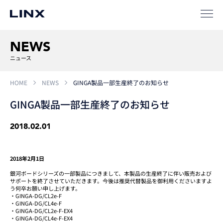
SIパートナー
NEWS
サポート
ニュース
HOME
NEWS
GINGA製品一部生産終了のお知らせ
GINGA製品一部生産終了のお知らせ
2018.02.01
企業
情報
EN
2018年2月1日
銀河ボードシリーズの一部製品につきまして、本製品の生産終了に伴い販売および
新卒
採用
中途
採用
サポートを終了させていただきます。今後は推奨代替製品を御利用くださいますよ
う何卒お願い申し上げます。
・GINGA-DG/CL2e-F
・GINGA-DG/CL4e-F
・GINGA-DG/CL2e-F-EX4
・GINGA-DG/CL4e-F-EX4