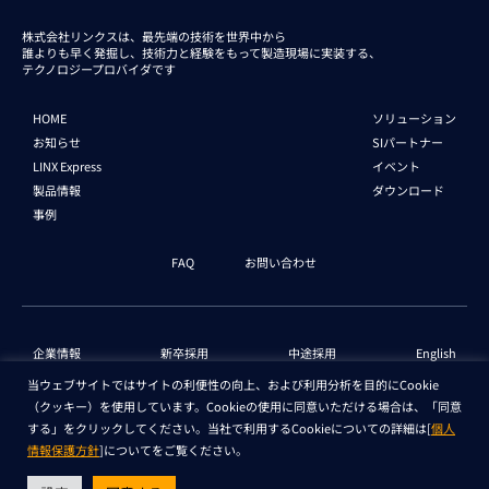
株式会社リンクスは、最先端の技術を世界中から
誰よりも早く発掘し、技術力と経験をもって
製造現場に実装する、
テクノロジープロバイダです
HOME
ソリューション
お知らせ
SIパートナー
LINX Express
イベント
製品情報
ダウンロード
事例
FAQ
お問い合わせ
企業情報
新卒採用
中途採用
English
当ウェブサイトではサイトの利便性の向上、および利用分析を目的にCookie
（クッキー）を使用しています。Cookieの使用に同意いただける場合は、「同意
個人情報保護法 情報
セキュリティ基本方針
する」をクリックしてください。当社で利用するCookieについての詳細は[
個人
情報保護方針
]についてをご覧ください。
Copyright © LINX Corporation. All Rights Reserved.