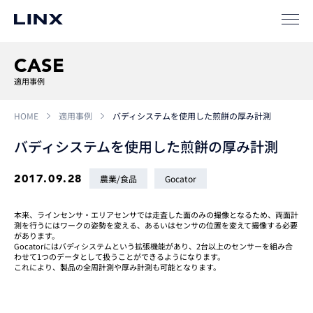
サポート
CASE
適用事例
HOME
適用事例
バディシステムを使用した煎餅の厚み計測
バディシステムを使用した煎餅の厚み計測
企業
情報
EN
2017.09.28
農業/食品
Gocator
新卒
採用
中途
採用
本来、ラインセンサ・エリアセンサでは走査した面のみの撮像となるため、両面計
測を行うにはワークの姿勢を変える、あるいはセンサの位置を変えて撮像する必要
があります。
Gocatorにはバディシステムという拡張機能があり、2台以上のセンサーを組み合
わせて1つのデータとして扱うことができるようになります。
これにより、製品の全周計測や厚み計測も可能となります。