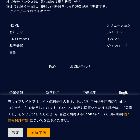
株式会社リンクスは、最先端の技術を世界中から
誰よりも早く発掘し、技術力と経験をもって
製造現場に実装する、
テクノロジープロバイダです
HOME
ソリューション
お知らせ
SIパートナー
LINX Express
イベント
製品情報
ダウンロード
事例
FAQ
お問い合わせ
企業情報
新卒採用
中途採用
English
当ウェブサイトではサイトの利便性の向上、および利用分析を目的にCookie
（クッキー）を使用しています。Cookieの使用に同意いただける場合は、「同意
個人情報保護法 情報
セキュリティ基本方針
する」をクリックしてください。当社で利用するCookieについての詳細は[
個人
情報保護方針
]についてをご覧ください。
Copyright © LINX Corporation. All Rights Reserved.
設定
同意する