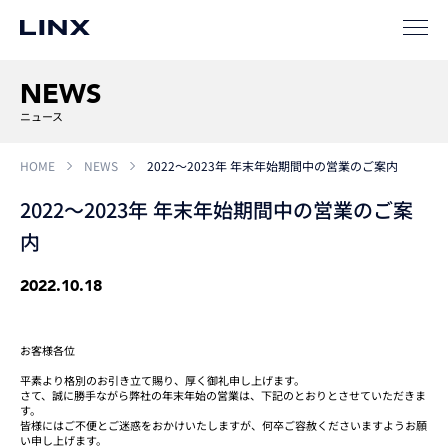
サポート
NEWS
ニュース
HOME
NEWS
2022～2023年 年末年始期間中の営業のご案内
2022～2023年 年末年始期間中の営業のご案
内
企業
情報
EN
2022.10.18
新卒
採用
中途
採用
お客様各位
平素より格別のお引き立て賜り、厚く御礼申し上げます。
さて、誠に勝手ながら弊社の年末年始の営業は、下記のとおりとさせていただきま
す。
皆様にはご不便とご迷惑をおかけいたしますが、何卒ご容赦くださいますようお願
い申し上げます。