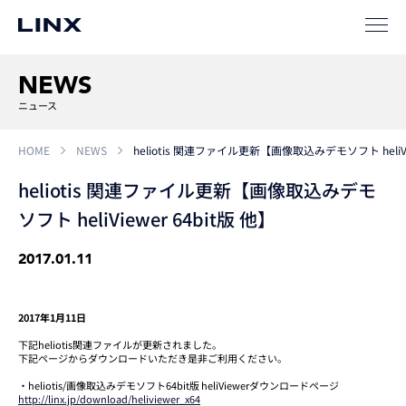
ソリューション
SIパートナー
NEWS
サポート
ニュース
HOME
NEWS
heliotis 関連ファイル更新【画像取込みデモソフト heliVie
heliotis 関連ファイル更新【画像取込みデモ
ソフト heliViewer 64bit版 他】
2017.01.11
企業
情報
EN
2017年1月11日
新卒
採用
中途
採用
下記heliotis関連ファイルが更新されました。
下記ページからダウンロードいただき是非ご利用ください。
・heliotis/画像取込みデモソフト64bit版 heliViewerダウンロードページ
http://linx.jp/download/heliviewer_x64