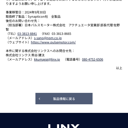
りますようお願い申し上げます。
事業移管日：2024年9月30日
取扱終了製品：Synapticon社 全製品
後任のお問い合わせ先：
（担当部署）日本パルスモーター株式会社 アクチュエータ営業部 部長代理 佐野
智
（TEL）
03-3813-8841
（FAX）03-3813-8665
（メールアドレス）
s-sano@npm.co.jp
（ウェブサイト）
https://www.pulsemotor.com/
本件に関する株式会社リンクスへのお問合せ先：
株式会社リンクス 熊谷 建汰
（メールアドレス）
kkumagai@linx.jp
（電話番号）
080-4752-6506
以上
製品情報に戻る