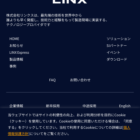
株式会社リンクスは、最先端の技術を世界中から
誰よりも早く発掘し、技術力と経験をもって
製造現場に実装する、
テクノロジープロバイダです
HOME
ソリューション
お知らせ
SIパートナー
LINX Express
イベント
製品情報
ダウンロード
事例
FAQ
お問い合わせ
企業情報
新卒採用
中途採用
English
当ウェブサイトではサイトの利便性の向上、および利用分析を目的にCookie
（クッキー）を使用しています。Cookieの使用に同意いただける場合は、「同意
個人情報保護法 情報
セキュリティ基本方針
する」をクリックしてください。当社で利用するCookieについての詳細は[
個人
情報保護方針
]についてをご覧ください。
Copyright © LINX Corporation. All Rights Reserved.