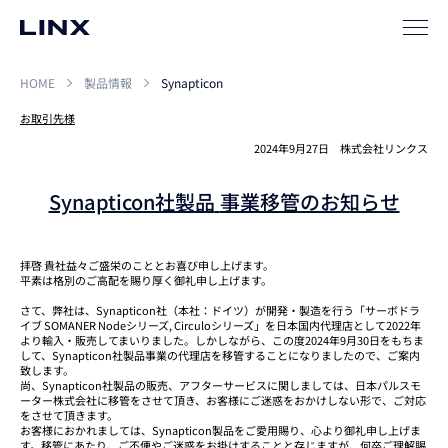
ソリューション
HOME
製品情報
Synapticon
SIパートナー
お取引先様
サポート
2024年9月27日 株式会社リンクス
Synapticon社製品
事業移管のお知らせ
拝啓 貴社益々ご盛栄のこととお喜び申し上げます。
平素は格別のご高配を賜り厚く御礼申し上げます。
さて、弊社は、Synapticon社（本社：ドイツ）が開発・製造を行う「サーボドラ
イブ SOMANER Nodeシリーズ, Circuloシリーズ」を日本国内代理店として2022年
企業
情報
EN
より輸入・販売してまいりました。しかしながら、この度2024年9月30日をもちま
して、Synapticon社製品事業の代理店を移管することになりましたので、ご案内
致します。
尚、Synapticon社製品の販売、アフターサービスに関しましては、日本パルスモ
新卒
採用
中途
採用
ーター株式会社に移管をさせて頂き、お客様にご迷惑をおかけしない形で、ご対応
をさせて頂きます。
お客様におかれましては、Synapticon製品をご愛用賜り、心より御礼申し上げま
す。移管にあたり、ご不便やご迷惑をお掛けすることと存じますが、何卒ご理解賜