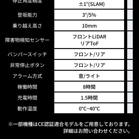
停止角度精度
±1°(SLAM)
登坂能力
3°/5%
乗り越え高さ
10mm
フロントLiDAR
障害物検知センサー
リアToF
バンパースイッチ
フロント/リア
非常停止ボタン
フロント/リア
アラーム方式
音/ライト
稼働時間
8時間
充電時間
1.5時間
動作温度
0℃~40℃
※一部機種はCE認証適合モデルをご用意しております。
詳細はお問い合わせください。