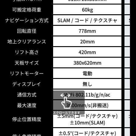
可搬定格荷重
60kg
ナビゲーション方式
SLAM / コード / テクスチャ
SL
回転直径
778mm
地上クリアランス
20mm
リフト高さ
420mm
天板サイズ
380x620mm
リフトモーター
電動
ディスプレイ
無し
通信方式
WiFi 802.11b/g/n/ac
最大速度
3000mm/s(非搬送)
スクロールできます
±5mm(コード/テクスチャ)
±
停止位置精度
±10mm(SLAM)
±0.5°(コード/テクスチャ)
±