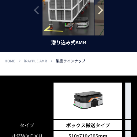
潜り込み式AMR
ハンドリフト
HOME
iRAYPLE AMR
製品ラインナップ
タイプ
ボックス搬送タイプ
寸法W×D×H
510x710x305mm