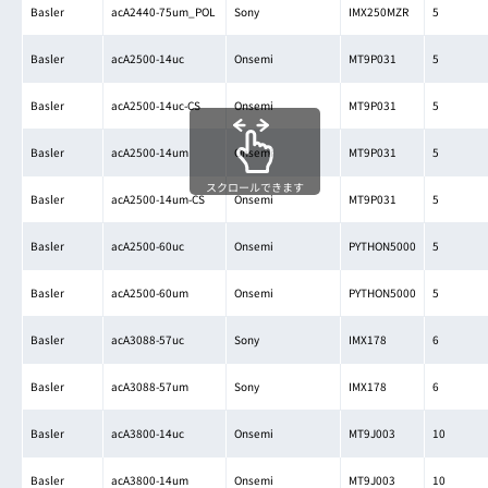
Basler
acA2440-75um_POL
Sony
IMX250MZR
5
Basler
acA2500-14uc
Onsemi
MT9P031
5
Basler
acA2500-14uc-CS
Onsemi
MT9P031
5
Basler
acA2500-14um
Onsemi
MT9P031
5
スクロールできます
Basler
acA2500-14um-CS
Onsemi
MT9P031
5
Basler
acA2500-60uc
Onsemi
PYTHON5000
5
Basler
acA2500-60um
Onsemi
PYTHON5000
5
Basler
acA3088-57uc
Sony
IMX178
6
Basler
acA3088-57um
Sony
IMX178
6
Basler
acA3800-14uc
Onsemi
MT9J003
10
Basler
acA3800-14um
Onsemi
MT9J003
10