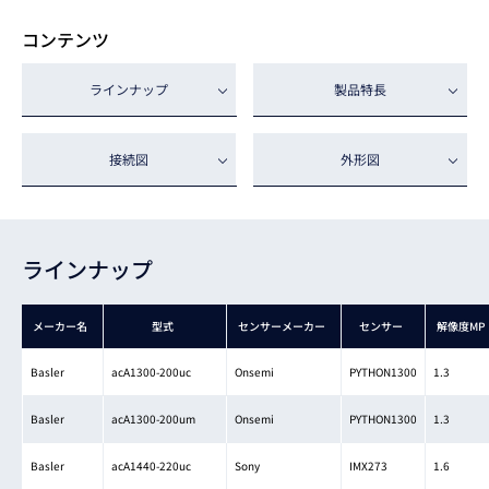
コンテンツ
ラインナップ
製品特長
接続図
外形図
ラインナップ
メーカー名
型式
センサーメーカー
センサー
解像度MP
Basler
acA1300-200uc
Onsemi
PYTHON1300
1.3
Basler
acA1300-200um
Onsemi
PYTHON1300
1.3
Basler
acA1440-220uc
Sony
IMX273
1.6