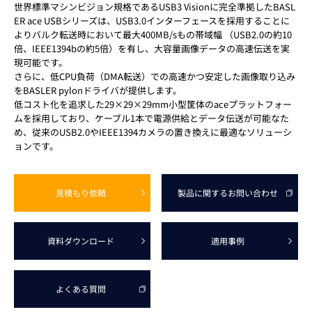
世界標準マシンビジョン規格であるUSB3 Visionに完全準拠したBASL
ER ace USBシリーズは、USB3.0インターフェースを採用することに
よりバルク転送時において最大400MB/sもの帯域幅 （USB2.0の約10
倍、IEEE1394bの約5倍）を有し、大容量画像データの高速伝送を実
現可能です。
さらに、低CPU負荷（DMA転送）での高速かつ安定した画像取り込み
をBASLER pylonドライバが提供します。
低コスト化を追求した29×29×29mm小型筐体のaceプラットフォー
ムを採用しており、ケーブル1本で電源供給とデータ伝送が可能なた
め、従来のUSB2.0やIEEE1394カメラの置き換えに最適なソリューシ
ョンです。
見積もり依頼
製品に関する
お問い合わせ
資料
ダウンロード
適用事例
よくある質問