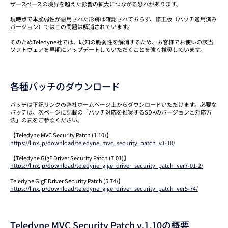
ザースペースの境界を超えた影響の拡大につながる恐れがあります。
現時点で本脆弱性が悪用された形跡は確認されておらず、修正版（パッチ適用済み
バージョン）ではこの問題は解消されています。
そのためTeledyne社では、既知の脆弱性を解消するため、お客様でお使いの該当
ソフトウェアを早期にアップデートしていただくことを強く推奨しています。
各種パッチのダウンロード
パッチは下記リンクの弊社ホームページ上からダウンロードいただけます。必要な
パッチは、次ページに記載の「パッチ対応を推奨するSDKのバージョンと対応方
法」の表をご参照ください。
【Teledyne MVC Security Patch (1.10)】
https://linx.jp/download/teledyne_mvc_security_patch_v1-10/
【Teledyne GigE Driver Security Patch (7.01)】
https://linx.jp/download/teledyne_gige_driver_security_patch_ver7-01-2/
Teledyne GigE Driver Security Patch (5.74)】
https://linx.jp/download/teledyne_gige_driver_security_patch_ver5-74/
Teledyne MVC Security Patch v.1.10の概要