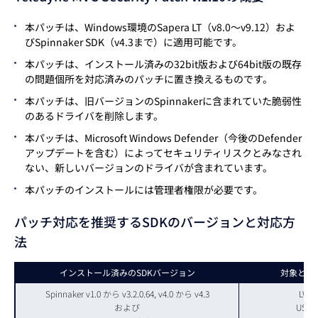
本パッチは、Windows環境のSapera LT（v8.0～v9.12）およ
びSpinnaker SDK（v4.3まで）に適用可能です。
本パッチは、インストール済みの32bit版および64bit版の既存
の問題個所を対応済みのパッチに置き換えるものです。
本パッチは、旧バージョンのSpinnakerに含まれていた脆弱性
のあるドライバを削除します。
本パッチは、Microsoft Windows Defender（今後のDefender
アップデートを含む）によってセキュリティリスクとみなされ
ない、新しいバージョンのドライバが含まれています。
本パッチのインストールには管理者権限が必要です。
パッチ対応を推奨するSDKのバージョンと対応方
法
インストール済みのSDKバージョン
対象とな
Spinnaker v1.0 から v3.2.0.64, v4.0 から v4.3
LWF 
および
USB3 