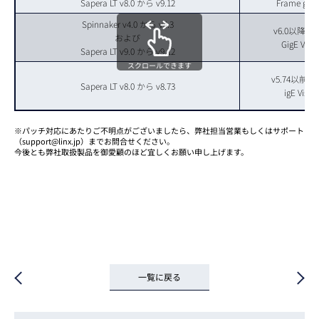
Sapera LT v8.0 から v9.12
Frame grab
Spinnaker v4.0 から v4.3
v6.0以降
および
GigE Visio
Sapera LT v9.0 から v9.12
スクロールできます
v5.74以
Sapera LT v8.0 から v8.73
igE Visio
※パッチ対応にあたりご不明点がございましたら、弊社担当営業もしくはサポート
（support@linx.jp）までお問合せください。
今後とも弊社取扱製品を御愛顧のほど宜しくお願い申し上げます。
一覧に戻る