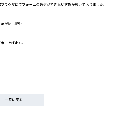
トレーニング
部ブラウザにてフォームの送信ができない状態が続いておりました。
iRAYPLE AM
トレーニング
CODESYS
x/Vivaldi等）
お役立ち情報 
お役立ち情報 
び申し上げます。
一覧に戻る