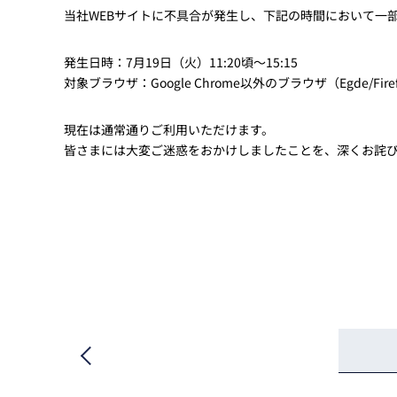
Basler
当社WEBサイトに不具合が発生し、下記の時間において一
サイエンスカメラ
Teledyne Photometorics
発生日時：7月19日（火）11:20頃～15:15
対象ブラウザ：Google Chrome以外のブラウザ（Egde/Firefo
産業用カメラレンズ
オートフォーカスモジュール
現在は通常通りご利用いただけます。
皆さまには大変ご迷惑をおかけしましたことを、深くお詫
画像入力ボード
コードリーダ