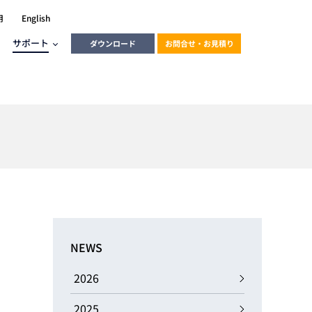
用
English
サポート
ダウンロード
お問合せ・お見積り
ーラ
エンベデッドソリューション
HALCON
heliotis
エンベデッドビジョン
C / モーション /
エンベデッドソリューション
ンダー
産業用ドライブレコーダーソリュ
ESYS搭載PLC
動画
ーション
NEWS
ERLIC
LINX Vision Station
動画
2026
動画
cator入門コース
2025