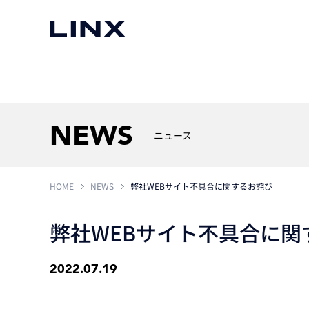
マシンビジョン
事例一覧
使いたい
スマートセンサー
NEWS
ニュース
HOME
NEWS
弊社WEBサイト不具合に関するお詫び
3次元センサー
画像処理ソフトウェア
無料2Dカメラデモ機貸
LMI Technologies
|
Goc
MVTec Software
|
HALCON
無料3Dセンサー計測評
弊社WEBサイト不具合に関
Allied Vision Konstanz
MVTec Software
|
MERLIC
無料コードリーダデモ機
（旧 Chromasens）
MVTec Software
|
DeepLearningTool
heliotis
2022.07.19
産業用デジタルカメラ
Photoneo
iRAYPLE
Teledyne DALSA