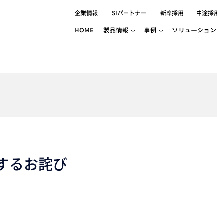
企業情報
SIパートナー
新卒採用
中途採
HOME
製品情報
事例
ソリューション
分野別事例
相談したい
ロボティクス
産業用コントロ
知りたい
製品別事例
半導体/IC
製造業
Basler
物流・パッケージ
自動車
GINGA
樹脂/セラミックス/フィルム
金属/加工
Gocator
医療/製薬
農業/食品
CODESYS
ソフトウェアPL
HMI
自律走行搬送ロボット
CODESYS
出サービス
各種サポート問い合わせ
イベントカレ
（AMR/AGF）
ator
価サービス
FAQ
するお詫び
IIoT対応 COD
iRAYPLE
貸出サービス
トレーニング
TRITON
HALCON / M
トレーニング
Teledyne
トレーニング
3DセンサーGo