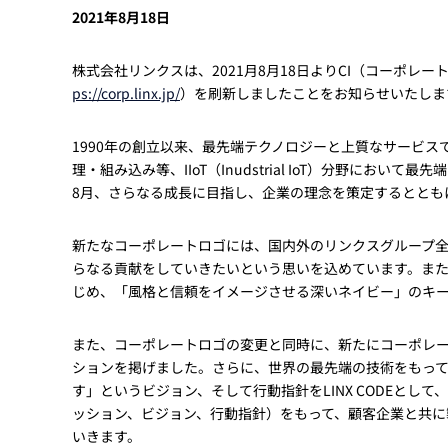
Basler
2021年8月18日
サイエンスカメラ
Teledyne Photometorics
株式会社リンクスは、2021月8月18日よりCI（コーポ
ps://corp.linx.jp/
）を刷新しましたことをお知らせいたしま
産業用カメラレンズ
オートフォーカスモジュール
1990年の創立以来、最先端テクノロジーと上質なサービ
理・組み込み等、IIoT（Inudstrial IoT）分野にお
画像入力ボード
8月、さらなる成長に目指し、企業の理念を策定するととも
コードリーダ
新たなコーポレートロゴには、国内外のリンクスグループ
らなる貢献をしていきたいという思いを込めています。ま
じめ、「風格と信頼をイメージさせる深いネイビー」のキ
また、コーポレートロゴの変更と同時に、新たにコーポレ
ションを掲げました。さらに、世界の最先端の技術をもっ
す」というビジョン、そして行動指針をLINX CODEと
ッション、ビジョン、行動指針）をもって、顧客企業と共に
いきます。