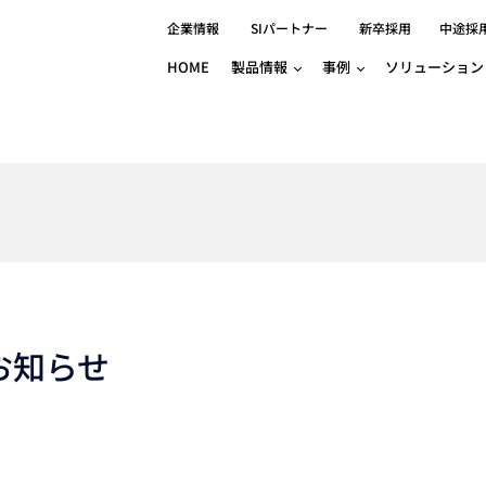
企業情報
SIパートナー
新卒採用
中途採
HOME
製品情報
事例
ソリューション
分野別事例
相談したい
ロボティクス
産業用コントロ
知りたい
製品別事例
半導体/IC
製造業
Basler
物流・パッケージ
自動車
GINGA
樹脂/セラミックス/フィルム
金属/加工
Gocator
医療/製薬
農業/食品
CODESYS
ソフトウェアPL
HMI
自律走行搬送ロボット
CODESYS
出サービス
各種サポート問い合わせ
イベントカレ
（AMR/AGF）
ator
価サービス
FAQ
お知らせ
IIoT対応 COD
iRAYPLE
貸出サービス
トレーニング
TRITON
HALCON / M
トレーニング
Teledyne
トレーニング
3DセンサーGo