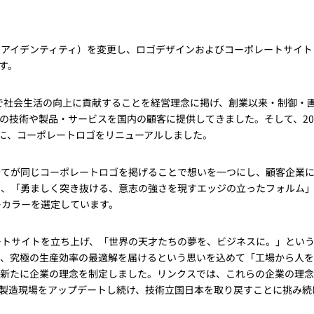
トレーニング
iRAYPLE AM
トレーニング
レートアイデンティティ）を変更し、ロゴデザインおよびコーポレートサイト
CODESYS
す。
お役立ち情報 
お役立ち情報 
スで社会生活の向上に貢献することを経営理念に掲げ、創業以来・制御・
いて最先端の技術や製品・サービスを国内の顧客に提供してきました。そして、20
に、コーポレートロゴをリニューアルしました。
全てが同じコーポレートロゴを掲げることで想いを一つにし、顧客企業
た、「勇ましく突き抜ける、意志の強さを現すエッジの立ったフォルム
ーカラーを選定しています。
ートサイトを立ち上げ、「世界の天才たちの夢を、ビジネスに。」とい
て、究極の生産効率の最適解を届けるという思いを込めて「工場から人
して、新たに企業の理念を制定しました。リンクスでは、これらの企業の理
製造現場をアップデートし続け、技術立国日本を取り戻すことに挑み続