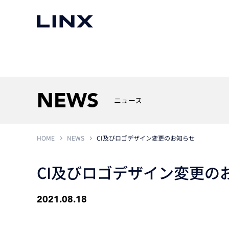
マシンビジョン
事例一覧
使いたい
スマートセンサー
NEWS
ニュース
HOME
NEWS
CI及びロゴデザイン変更のお知らせ
3次元センサー
画像処理ソフトウェア
無料2Dカメラデモ機貸
LMI Technologies
|
Goc
MVTec Software
|
HALCON
無料3Dセンサー計測評
CI及びロゴデザイン変更の
Allied Vision Konstanz
MVTec Software
|
MERLIC
無料コードリーダデモ機
（旧 Chromasens）
MVTec Software
|
DeepLearningTool
heliotis
2021.08.18
産業用デジタルカメラ
Photoneo
iRAYPLE
Teledyne DALSA