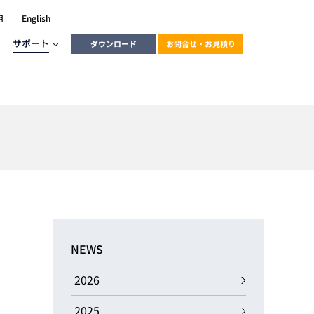
用
English
サポート
ダウンロード
お問合せ・お見積り
ーラ
エンベデッドソリューション
HALCON
heliotis
エンベデッドビジョン
C / モーション /
エンベデッドソリューション
ンダー
産業用ドライブレコーダーソリュ
ESYS搭載PLC
動画
ーション
NEWS
ERLIC
LINX Vision Station
動画
2026
動画
cator入門コース
2025