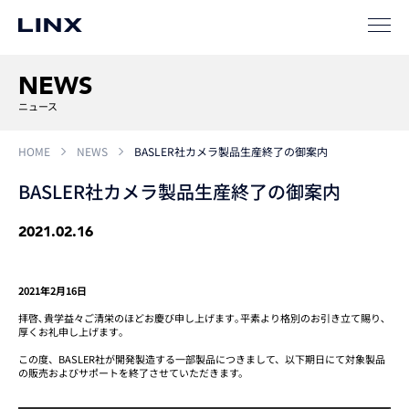
SIパートナー
サポート
NEWS
ニュース
HOME
NEWS
BASLER社カメラ製品生産終了の御案内
BASLER社カメラ製品生産終了の御案内
2021.02.16
企業
情報
EN
2021年2月16日
新卒
採用
中途
採用
拝啓､貴学益々ご清栄のほどお慶び申し上げます｡平素より格別のお引き立て賜り､
厚くお礼申し上げます｡
この度、BASLER社が開発製造する一部製品につきまして、以下期日にて対象製品
の販売およびサポートを終了させていただきます。