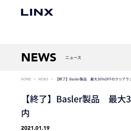
マシンビジョン
事例一覧
使いたい
スマートセンサー
NEWS
ニュース
HOME
NEWS
【終了】Basler製品 最大30%OFFのクリア
3次元センサー
画像処理ソフトウェア
無料2Dカメラデモ機貸
LMI Technologies
|
Goc
MVTec Software
|
HALCON
無料3Dセンサー計測評
【終了】Basler製品 最
Allied Vision Konstanz
MVTec Software
|
MERLIC
無料コードリーダデモ機
（旧 Chromasens）
MVTec Software
|
DeepLearningTool
内
heliotis
産業用デジタルカメラ
Photoneo
iRAYPLE
2021.01.19
Teledyne DALSA