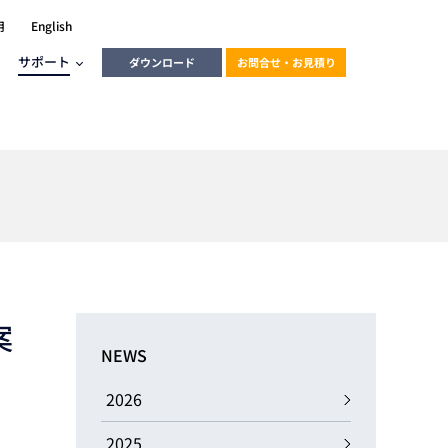
用
English
サポート
ダウンロード
お問合せ・お見積り
ーラ
エンベデッドソリューション
HALCON
heliotis
エンベデッドビジョン
C / モーション /
エンベデッドソリューション
ンダー
案
産業用ドライブレコーダーソリュ
ESYS搭載PLC
動画
ーション
NEWS
ERLIC
LINX Vision Station
動画
2026
動画
cator入門コース
2025