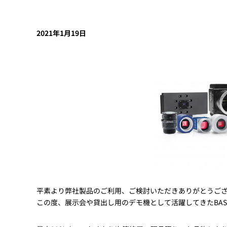
Basler
サイエンスカメラ
2021年1月19日
Teledyne Photometorics
産業用カメラレンズ
オートフォーカスモジュール
画像入力ボード
コードリーダ
平素より弊社製品のご利用、ご検討いただきありがとうご
この度、展示会や貸出し用のデモ機として活躍してきたBAS