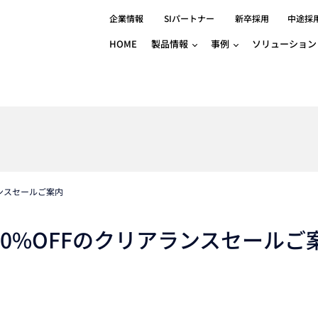
企業情報
SIパートナー
新卒採用
中途採
HOME
製品情報
事例
ソリューション
分野別事例
相談したい
ロボティクス
産業用コントロ
知りたい
製品別事例
半導体/IC
製造業
Basler
物流・パッケージ
自動車
GINGA
樹脂/セラミックス/フィルム
金属/加工
Gocator
医療/製薬
農業/食品
CODESYS
ソフトウェアPL
ランスセールご案内
HMI
自律走行搬送ロボット
CODESYS
出サービス
各種サポート問い合わせ
イベントカレ
（AMR/AGF）
ator
価サービス
FAQ
大30%OFFのクリアランスセールご
IIoT対応 COD
iRAYPLE
貸出サービス
トレーニング
TRITON
HALCON / M
トレーニング
Teledyne
トレーニング
3DセンサーGo