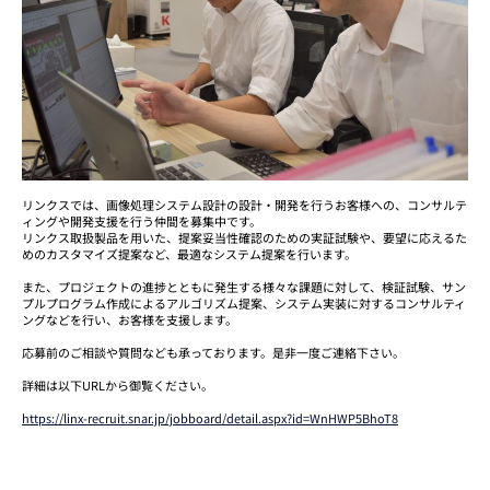
リンクスでは、画像処理システム設計の設計・開発を行うお客様への、コンサルテ
ィングや開発支援を行う仲間を募集中です。
リンクス取扱製品を用いた、提案妥当性確認のための実証試験や、要望に応えるた
めのカスタマイズ提案など、最適なシステム提案を行います。
また、プロジェクトの進捗とともに発生する様々な課題に対して、検証試験、サン
プルプログラム作成によるアルゴリズム提案、システム実装に対するコンサルティ
ングなどを行い、お客様を支援します。
応募前のご相談や質問なども承っております。是非一度ご連絡下さい。
詳細は以下URLから御覧ください。
https://linx-recruit.snar.jp/jobboard/detail.aspx?id=WnHWP5BhoT8