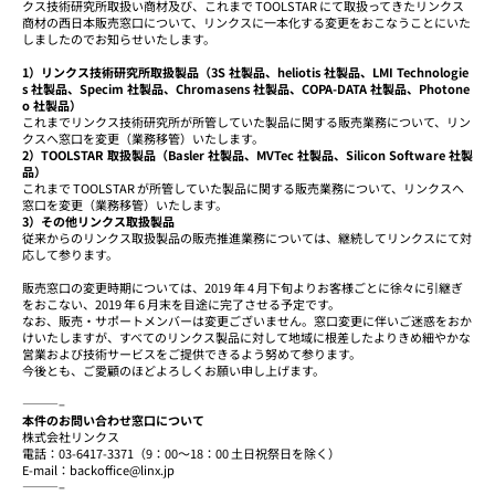
クス技術研究所取扱い商材及び、これまで TOOLSTAR にて取扱ってきたリンクス
商材の西日本販売窓口について、リンクスに一本化する変更をおこなうことにいた
しましたのでお知らせいたします。
1）リンクス技術研究所取扱製品（3S 社製品、heliotis 社製品、LMI Technologie
s 社製品、Specim 社製品、Chromasens 社製品、COPA-DATA 社製品、Photone
o 社製品）
これまでリンクス技術研究所が所管していた製品に関する販売業務について、リン
クスへ窓口を変更（業務移管）いたします。
2）TOOLSTAR 取扱製品（Basler 社製品、MVTec 社製品、Silicon Software 社製
品）
これまで TOOLSTAR が所管していた製品に関する販売業務について、リンクスへ
窓口を変更（業務移管）いたします。
3）その他リンクス取扱製品
従来からのリンクス取扱製品の販売推進業務については、継続してリンクスにて対
応して参ります。
販売窓口の変更時期については、2019 年 4 月下旬よりお客様ごとに徐々に引継ぎ
をおこない、2019 年 6 月末を目途に完了させる予定です。
なお、販売・サポートメンバーは変更ございません。窓口変更に伴いご迷惑をおか
けいたしますが、すべてのリンクス製品に対して地域に根差したよりきめ細やかな
営業および技術サービスをご提供できるよう努めて参ります。
今後とも、ご愛顧のほどよろしくお願い申し上げます。
———–
本件のお問い合わせ窓口について
株式会社リンクス
電話：03-6417-3371（9：00～18：00 土日祝祭日を除く）
E-mail：backoffice@linx.jp
———–