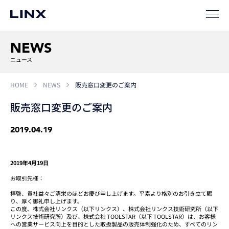
SIパートナー
サポート
NEWS
ニュース
HOME
NEWS
販売窓口変更のご案内
販売窓口変更のご案内
2019.04.19
企業
情報
EN
新卒
採用
中途
採用
2019年4月19日
お取引先様：
拝啓、貴社益々ご清栄のほどお慶び申し上げます。平素より格別のお引き立て賜
り、厚く御礼申し上げます。
この度、株式会社リンクス（以下リンクス）、株式会社リンクス技術研究所（以下
リンクス技術研究所）及び、株式会社 TOOLSTAR（以下 TOOLSTAR）は、お客様
への営業サービス向上を目的とした取扱製品の販売体制強化のため、すべてのリン