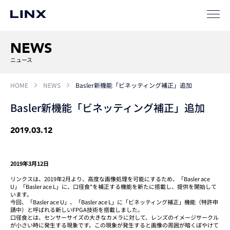
サポート
NEWS
ニュース
HOME
NEWS
Basler新機能「ビネッティング補正」追加
Basler新機能「ビネッティング補正」追加
企業
情報
EN
2019.03.12
新卒
採用
中途
採用
2019年3月12日
リンクスは、2019年2月より、高度な画像処理を可能にするため、「Basler ace
U」「Basler ace L」に、口径食*を補正する機能を新たに搭載し、提供を開始して
います。
今回、「Basler ace U」、「Basler ace L」に「ビネッティング補正」機能（特許申
請中）と呼ばれる新しいFPGA技術を搭載しました。
口径食とは、センサーサイズの大きなカメラに対して、レンズのイメージサークル
が小さい時に発生する現象です。この現象が発生すると画像の周囲が暗くぼやけて