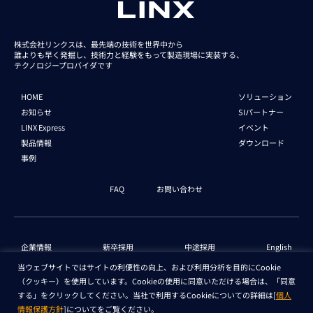
株式会社リンクスは、最先端の技術を世界中から
誰よりも早く発掘し、技術力と経験をもって
製造現場に実装する、
テクノロジープロバイダです
HOME
ソリューション
お知らせ
SIパートナー
LINX Express
イベント
製品情報
ダウンロード
事例
FAQ
お問い合わせ
企業情報
新卒採用
中途採用
English
当ウェブサイトではサイトの利便性の向上、および利用分析を目的にCookie
（クッキー）を使用しています。Cookieの使用に同意いただける場合は、「同意
個人情報保護法 情報
セキュリティ基本方針
する」をクリックしてください。当社で利用するCookieについての詳細は[
個人
情報保護方針
]についてをご覧ください。