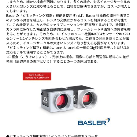
しまうため、細かい検査が困難になります。多くの場合、対応イメージサークルの
大きい大型レンズに取り替えることで、口径食は解決できますが、コストが増大し
てしまいます。
Baslerの「ビネッティング補正」機能を使用すれば、Basler 社独自の開発手法でこ
のような不具合を補正し、レンズの交換にかかるコストを削減することが可能で
す。この機能では、カメラのキャリブレーションを1回実施するだけで、撮影時に
カメラ内に保存した補正値を自動的に適用し、フレームレートや画質への影響を抑
えることができます。そのため、1.1インチのソニー社製IMX304センサーやIMX253
センサーと1インチレンズを組み合わせた場合でも、口径食の発生を防ぐことが出
来るため、イメージサークルの大きいレンズに取り替える必要がなくなります。
「ビネッティング補正」機能は、ace U、ace Lの一部のGigE対応モデルとUSB 3.0
対応モデルで使用することができます。
⋆口径食（こうけいしょく）：光学上の概念。画像中心部と周辺部に明るさの差が
発生（周辺光量の低下という）することの一つの原因である。
◆ビネッティング機能対応1.1インチセンサー搭載カメラ一覧