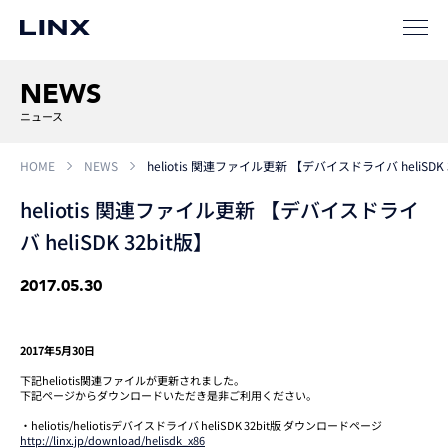
ソリューション
SIパートナー
NEWS
サポート
ニュース
HOME
NEWS
heliotis 関連ファイル更新 【デバイスドライバ heliSDK 
heliotis 関連ファイル更新 【デバイスドライ
バ heliSDK 32bit版】
2017.05.30
企業
情報
EN
2017年5月30日
新卒
採用
中途
採用
下記heliotis関連ファイルが更新されました。
下記ページからダウンロードいただき是非ご利用ください。
・heliotis/heliotisデバイスドライバ heliSDK 32bit版 ダウンロードページ
http://linx.jp/download/helisdk_x86