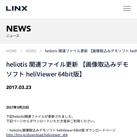
SIパートナー
NEWS
サポート
ニュース
HOME
NEWS
heliotis 関連ファイル更新 【画像取込みデモソフト heliVi
heliotis 関連ファイル更新 【画像取込みデモ
ソフト heliViewer 64bit版】
2017.03.23
企業
情報
EN
2017年3月23日
新卒
採用
中途
採用
下記heliotis関連ファイルが更新されました。
下記ページからダウンロードいただき是非ご利用ください。
・heliotis/画像取込みデモソフト heliViewer 64bit版 ダウンロードページ
http://linx.jp/download/heliviewer_x64