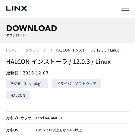
事例
ソリューション
DOWNLOAD
SIパートナー
ダウンロード
サポート
HOME
ダウンロード
HALCON インストーラ / 12.0.3 / Linux
HALCON インストーラ / 12.0.3 / Linux
更新日：
2016.12.07
その他（tar、pkg）
ドライバ／ソフトウェア
HALCON
企業
情報
EN
対応プロセッサ
Intel 64, AMD64
新卒
採用
中途
採用
対応OS
Linux 2.6(以上), gcc-4.2以上