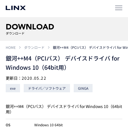
事例
ソリューション
DOWNLOAD
SIパートナー
ダウンロード
サポート
HOME
ダウンロード
銀河++M4（PCIバス） デバイスドライバ for Wind
銀河++M4（PCIバス） デバイスドライバ for
Windows 10（64bit用）
更新日：
2020.05.22
exe
ドライバ／ソフトウェア
GINGA
企業
情報
EN
銀河++M4（PCIバス） デバイスドライバ for Windows 10（64bit
用）
新卒
採用
中途
採用
OS
Windows 10 64bit