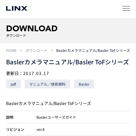
事例
ソリューション
DOWNLOAD
SIパートナー
ダウンロード
サポート
HOME
ダウンロード
Baslerカメラマニュアル/Basler ToFシリーズ
Baslerカメラマニュアル/Basler ToFシリーズ
更新日：
2017.03.17
pdf
マニュアル／技術資料
Basler
Baslerカメラマニュアル/Basler ToFシリーズ
企業
情報
EN
説明
Baslerユーザーズガイド
新卒
採用
中途
採用
リビジョン
ver.8