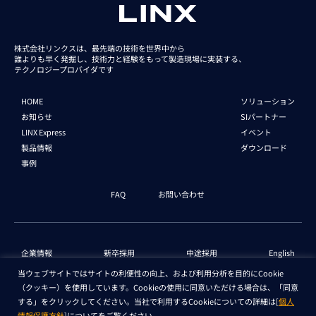
株式会社リンクスは、最先端の技術を世界中から
誰よりも早く発掘し、技術力と経験をもって
製造現場に実装する、
テクノロジープロバイダです
HOME
ソリューション
お知らせ
SIパートナー
LINX Express
イベント
製品情報
ダウンロード
事例
FAQ
お問い合わせ
企業情報
新卒採用
中途採用
English
当ウェブサイトではサイトの利便性の向上、および利用分析を目的にCookie
（クッキー）を使用しています。Cookieの使用に同意いただける場合は、「同意
個人情報保護法 情報
セキュリティ基本方針
する」をクリックしてください。当社で利用するCookieについての詳細は[
個人
情報保護方針
]についてをご覧ください。