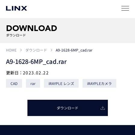
事例
ソリューション
DOWNLOAD
ダウンロード
SIパートナー
HOME
ダウンロード
A9-1628-6MP_cad.rar
サポート
A9-1628-6MP_cad.rar
更新日：
2023.02.22
CAD
rar
iRAYPLE レンズ
iRAYPLEカメラ
ダウンロード
企業
情報
EN
新卒
採用
中途
採用