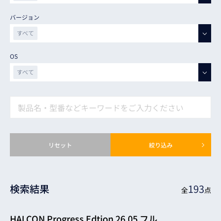
バージョン
Progress
すべて
すべて
Steady
OS
26.05
すべて
すべて
25.11
Windows
25.05
Linux
24.11
Linux arm
24.05
リセット
絞り込み
Mac
23.11
23.05
検索結果
193
全
点
22.11
22.05
HALCON Progress Edtion 26.05 フル