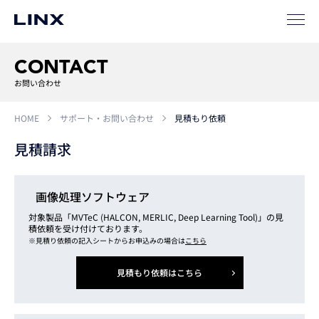
SIパートナー
サポート
CONTACT
お問い合わせ
HOME
サポート・お問い合わせ
見積もり依頼
見積請求
画像処理ソフトウェア
企業
情報
EN
対象製品「MVTeC (HALCON, MERLIC, Deep Learning Tool)」の見
積依頼を受け付けております。
※見積り依頼の記入シートからお申込みの場合は
こちら
新卒
採用
中途
採用
見積もり依頼はこちら