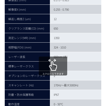
解像度X (mm)
0.255 - 0.790
繰返し精度Z (um)
12
クリアランス距離(CD) (mm)
650
測定レンジ(MR) (mm)
1350
視野幅(FOV) (mm)
324 - 1010
レーザー波長
660nm (赤)
標準レーザークラス
3R
スクロールできます
オプションのレーザークラス
2
スキャンレート (Hz)
170Hz～最大5000Hz
防塵・防水保護等級
IP67
動作温度
0 - 50℃