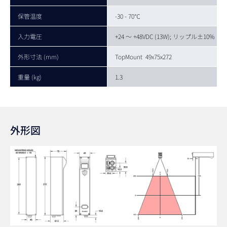
保管温度
-30 - 70℃
入力電圧
+24 ～ +48VDC (13W); リップル±10%
外形寸法 (mm)
TopMount 49x75x272
重量 (kg)
1.3
外形図