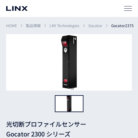
サポート
HOME
製品情報
LMI Technologies
Gocator
Gocator2375
企業
情報
EN
新卒
採用
中途
採用
光切断プロファイルセンサー
Gocator 2300 シリーズ