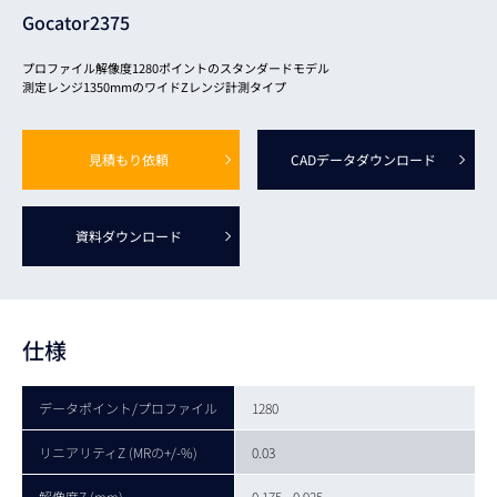
Gocator2375
プロファイル解像度1280ポイントのスタンダードモデル
測定レンジ1350mmのワイドZレンジ計測タイプ
見積もり依頼
CADデータ
ダウンロード
資料ダウンロード
仕様
データポイント/プロファイル
1280
リニアリティZ (MRの+/-%)
0.03
解像度Z (mm)
0.175 - 0.925