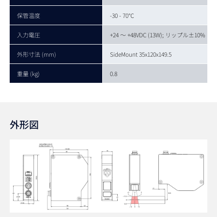
保管温度
-30 - 70℃
入力電圧
+24 ～ +48VDC (13W); リップル±10%
外形寸法 (mm)
SideMount 35x120x149.5
重量 (kg)
0.8
外形図