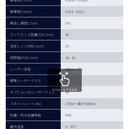
解像度X (mm)
0.014 - 0.021
繰返し精度Z (um)
0.4
クリアランス距離(CD) (mm)
40
測定レンジ(MR) (mm)
25
視野幅(FOV) (mm)
18 - 26
レーザー波長
660nm (赤)
標準レーザークラス
2
スクロールできます
オプションのレーザークラス
3R
スキャンレート (Hz)
170Hz～最大5000Hz
防塵・防水保護等級
IP67
動作温度
0 - 50℃