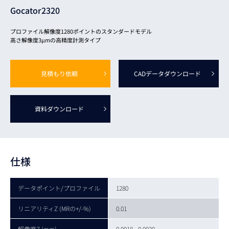
Gocator2320
プロファイル解像度1280ポイントのスタンダードモデル
高さ解像度3μmの高精度計測タイプ
見積もり依頼
CADデータ
ダウンロード
資料ダウンロード
仕様
データポイント/プロファイル
1280
リニアリティZ (MRの+/-%)
0.01
解像度Z (mm)
0.0018 - 0.0030